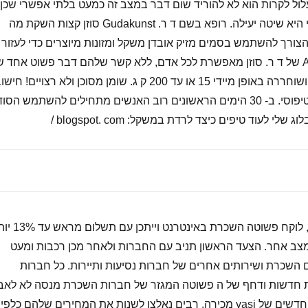
לול לקרות הוא לא להוריד שום דבר במצב זה כמעט בלתי אפשרי שכן
ישנם אלפי המלצות מציג כי היא שיטה יעילה. רופא בשם ד ר. Gudakunst סוזן קצות השקת מה
ורך להשתמש בסמים מזיק אובדן משקל ומזונות מיוצרים כדי לעזור
לך לרדת במשקל. גילוי AEL של ד ר. סוזן מאפשרת לכל אדם, ללא קשר שלהם דבר פשוט אחד 
לעשות של דיאטה מסוימת ושוחררה באופן מיידי 15 או עד 200 ק ג. שומן מסוכן ולא רצויים! חיש
ממוצע של ק ג 45 תוצאות טיפוסי. ב- 30 הימים הראשונים רוב האנשים מתחילים להשתמש הסו
לפי מחקרים, סטטיסטיקות, לוקח פשוטה השכרת באינטרנט 
מצב אחר. הצעד הראשון תניב עם החברות ולאחר מכן רכבות ומעט
גם השכרת ושירותים אחרים של חברות נסיעות ותיירות. כל חברות
יות חדשות ודחף של ה פשוטה המגזר של חברות השכרת מנסה לא לאב
את זה היפוך ביחס ערוצים חדשים של yasi מכירה, רבים נאלצו לשנות את המחירים שלהם כלפי