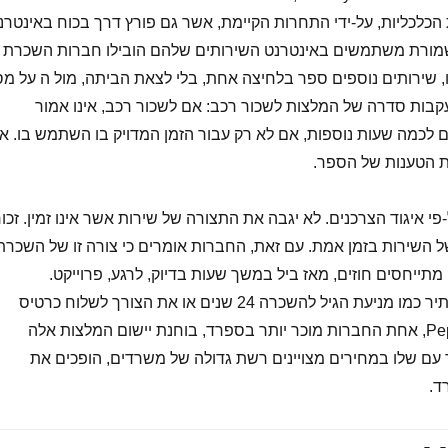
הכלכליות, על-ידי התחרות הקיימת, אשר גם פורץ דרך בכוח באינטרנ
מורת משתמשים באינטרנט השירותים שלהם הובילו חברות השכרת
, שירותים נוספים ספר בלחיצה אחת, בלי לצאת הביתה, מול ה על מ
קבות סדרה של המלצות לשכור רכב: אם לשכור רכב, אינו אמור
 לכמה שעות נוספות, אם לא רק עבור הזמן המדויק בו השתמש בו. א
 הטענות של הספר.
-פי איגוד הצרכנים. לא יגבה את התצורה של שירות אשר אינו זמין. זכור
של השירות בזמן אמת. עם זאת, החברות אומרים כי צורה זו של השכרת
מתייחסים חוזים, מאז ביל במשך שעות בדיוק, לרגע, פרוייקט.
פרקטיקות לא סדיר ולא להתיר כמו מניעת הגיל להשכרה 24 שנים או את הצורך לשלוח כרטיס
אשראי מראש. PepeCar.com, אחת החברות מוכר יותר בספרד, בוחנת יישום המלצות אלה
עם שלו במחירים מצויינים רשת גדולה של משרדים, הופכים את
ד.