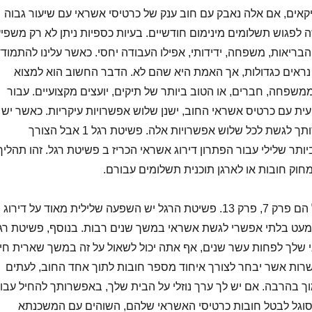
קאים, אם אלה נאבק עם חוב ענק של כרטיסי אשראי עם שיעור גבוה
 לפגוש תשלומים מינימום חודשיים. בעיות כספיות ניתן לא רק משפי
בריאות, משפחה, ידידותי, אפילו העבודה יחסי. כאשר עלינו להתמוד
 נראים כגדולות, אך האמת היא שהם לא. הדבר החשוב הוא למצוא
משפחה, חברים, או הטוב ביותר של תיקים, יועצים מקצועיים. עבור
ת עם כרטיס אשראי החוב, ישנן שלוש אפשרויות עיקריות. כאשר יש
לך עזרה ממומחה, באפשרותך לגשת לכל שלוש אפשרויות אלה. פשיטת רגל 1 אבל הצורך
ותר שלילי עבור הפתרון דירוג אשראי הכריז ב פשיטת רגל. זהו תהליך
וק חובות או לארגן תוכנית תשלומים עבורם.
שני הסוגים של פשיטת רגל הם פרק 7, פרק 13. פשיטת הרגל יש השפעה שלילית מאוד על דירוג
עט בלתי אפשרי לגשת אשראי במשך שנים רבות. בנוסף, פשיטת רג
 שלך לפחות עשר שנים, אף אתה יכול לשאול על זה במשך שארית חייו
פשרות אשר יבחר לצורך איחוד מספר חובות לתוך אחד החוב, לעתים
וך בהרבה. אם יש לך ערך נוזלי על הבית שלך, באפשרותך להחיל עבו
מסוגל לבטל חובות כרטיסי האשראי שלהם, השוהים עם המשכנתא