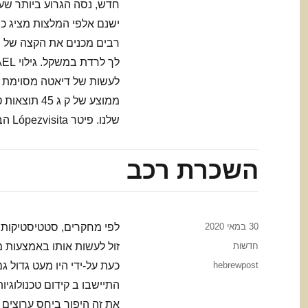
חדש, נסה הגרוע ביותר שע
רבים מכנים את הקצה של הצ
שלנו. פיטר Lópezvisita הבלוג שלי לעוד טיפים כיצד לרדת במשקל: blogspot. com /
השכרת רכב
Posted
30 במאי 2020
on
Categories
חדשות
זול לעשות אותו באמצעות 
Tags
hebrewpost
כעת על-ידי היו מעט גדול 
התיישבו ב קידום טכנולוג