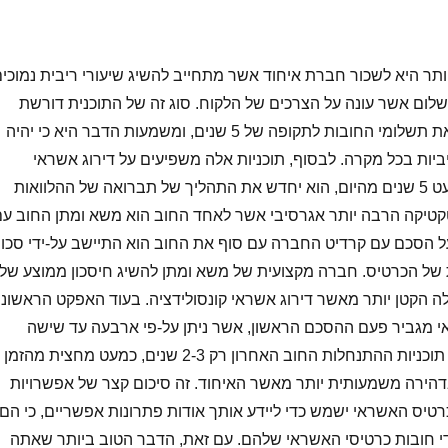
תר היא לשכור חברת איחוד אשר מתחייב להשיג שיעורי ריבית נמוכי
שלום אשר עונה על הצרכים של הלקוח. סוג זה של התוכנית דורשת
תשלום חודשי, גם מרחיב את תשלומי החובות לתקופה של 5 שנים, ומשמעות הדבר היא כי יהיה
ות בכל מקרה. לבסוף, תוכניות אלה משפיעים על דירוג אשראי
במהלך כל התהליך של כמעט 5 שנים מהיום, הוא יחדש את התהליך של תברואה של ההלוואות
תן של טקטיקה הרבה יותר אגרסיבי אשר לאחד החוב הוא משא ומתן החוב ע
ל הסכם עם קרדיט החברה עם סוף את החוב הוא התיישב על-ידי סכו
של הכרטיס. חברה מקצועית של משא ומתן להשיג חיסכון ממוצע של
בתחילה הקטן יותר מאשר דירוג אשראי קונסולידציה. בעוד האפקט הראשוני
אי מגביר פעם ההסכם הראשון, אשר ניתן על-פי ארבעה עד שישה
חודשים. בנוסף, סוג זה של תוכניות ההתנחלות החוב האחרון רק 2-3 שנים, כמעט מחצית מהזמן
 בדהירה משמעותית יותר מאשר האיחוד. זה סיכום קצר של אפשרויות
טיס האשראי ישמש כדי ליידע אותך אודות פתרונות אפשריים, כי הם
די חובות כרטיסי האשראי שלהם. עם זאת, הדבר הטוב ביותר שאתה