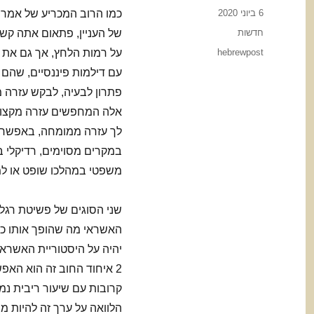
Posted
6 ביוני 2020
כמו הרוב המכריע של אמרי
on
Categories
חדשות
של העניין, פתאום אתה קשה
Tags
hebrewpost
על רמות הלחץ, אך גם את ה
עם דילמות פיננסיים, שהם
פתרון לבעיה, לבקש עזרה מ
אלה המחפשים עזרה מקצועי
במקרים מסוימים, רדיקלי בי
משפטי במהלכו שופט או למח
האשראי מה שהופך אותו כמ
יהיה על היסטוריית האשראי
2 איחוד החוב זה הוא הא
קרובות עם שיעור ריבית נמ
הלוואה על ערך זה להיות 