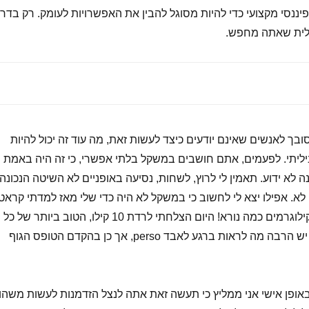
 פיננסי מקצועי כדי להיות מסוגל להבין את האפשרויות לעומק. רק בדר
כלית שאתה מחפש.
ת מסובך לאנשים שאינם יודעים כיצד לעשות זאת, מה עוד זה יכול להיות
יליתי. לפעמים, אתם חושבים במשקל בלתי אפשרי, כי זה היה באמת
לא ידוע. תאמין לי לרוץ, לשחות, נסיעה באופניים לא השיטה הנכונה
 לא. אפילו יצא לי לחשוב כי במשקל לא היה כדי שלי מאז למדתי קראט
פי לי לאבד שומן ו- subi 3 קילוגרמים כמה נורא! היום הצלחתי לרדת 10 קילו, הטוב ביותר של כל
גיליתי כי פעילות גופנית לא יש הרבה מה לראות ברגע לאבד perso, אך כן בהקדם הטופס הגוף
אופן אישי אני ממליץ כי תעשה זאת אתה לנצל הזדמנות לעשות משהו