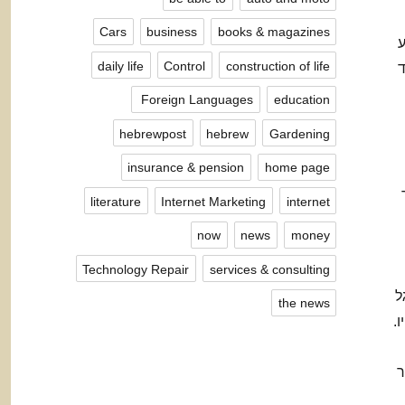
Cars
business
books & magazines
ע
daily life
Control
construction of life
ד
Foreign Languages ​​
education
hebrewpost
hebrew
Gardening
insurance & pension
home page
literature
Internet Marketing
internet
now
news
money
Technology Repair
services & consulting
ל
the news
.
ר