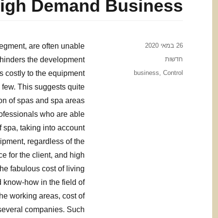
igh Demand Business
Posted
26 במאי 2020
segment, are often unable
on
Categories
חדשות
t hinders the development
Tags
s costly to the equipment
business
,
Control
y few. This suggests quite
tion of spas and spa areas
professionals who are able
 spa, taking into account
uipment, regardless of the
ce for the client, and high
e fabulous cost of living
know-how in the field of
he working areas, cost of
 several companies. Such