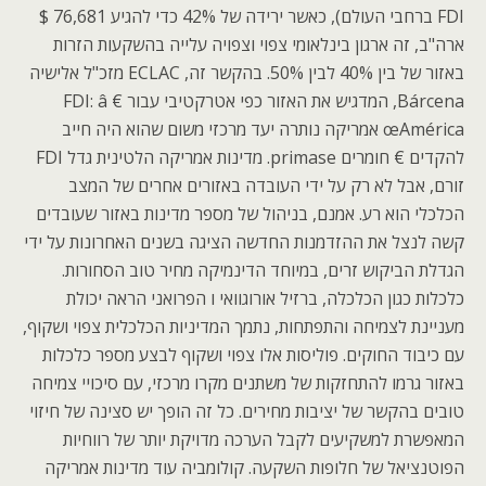
FDI ברחבי העולם), כאשר ירידה של 42% כדי להגיע 76,681 $
ארה"ב, זה ארגון בינלאומי צפוי וצפויה עלייה בהשקעות הזרות
באזור של בין 40% לבין 50%. בהקשר זה, ECLAC מזכ"ל אלישיה
Bárcena, המדגיש את האזור כפי אטרקטיבי עבור FDI: â €
œAmérica אמריקה נותרה יעד מרכזי משום שהוא היה חייב
להקדים € חומרים primase. מדינות אמריקה הלטינית גדל FDI
זורם, אבל לא רק על ידי העובדה באזורים אחרים של המצב
הכלכלי הוא רע. אמנם, בניהול של מספר מדינות באזור שעובדים
קשה לנצל את ההזדמנות החדשה הציגה בשנים האחרונות על ידי
הגדלת הביקוש זרים, במיוחד הדינמיקה מחיר טוב הסחורות.
כלכלות כגון הכלכלה, ברזיל אורוגוואי ו הפרואני הראה יכולת
מעניינת לצמיחה והתפתחות, נתמך המדיניות הכלכלית צפוי ושקוף,
עם כיבוד החוקים. פוליסות אלו צפוי ושקוף לבצע מספר כלכלות
באזור גרמו להתחזקות של משתנים מקרו מרכזי, עם סיכויי צמיחה
טובים בהקשר של יציבות מחירים. כל זה הופך יש סצינה של חיזוי
המאפשרת למשקיעים לקבל הערכה מדויקת יותר של רווחיות
הפוטנציאל של חלופות השקעה. קולומביה עוד מדינות אמריקה