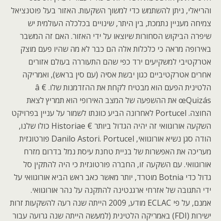
והריאלי, ניתן להשתמש כדי למשוך השקעות. האזור בעל פוטנציאל
צמיחה מעניין נתמכת, בין היתר, שינויים בכלכלה העולמית יש
שיפרה הביקוש הסחורות שיוצאו על ידי האזור. האם זה המשבר
באירופה מראה כי כלכלות אלה הם כבר לא מה שהיו פעם מוצק
אטרקטיבי למשקיעים ירד כפי שהם התעוררה בעולם אזורים
אחרים אטרקטיביים כגון יבשת אסיה (עם סין בראש), ואמריקה
הלטינית הפעם הוא מבטיח לקחת את ההזדמנות שלו. â €
œQuizás את ההשפעה של המצב האירופי הוא תמריץ לצאת
החוצה. Portucel לאחרונה הביע כוונתו לשמור על עניין בפרויקט
השקעה אורוגוואי זה יהיה הגדול ביותר € Historiae כולו שלנו,
הודה סגן נשיא אורוגוואי, Danilo Astori. Portucel פורטוגזית
מעריכה את האפשרות של בניית טחנת עיסת נמל בדרום מזרח
אורוגוואי. עם השקעה זו, החברה פורטוגזית כי היה להתקין סל
גדול כדי Botnia מוטרד, יותר מאשר כאב ראש הביא אורוגוואי על
ידי התגובה של אזרחי ארגנטינה להתקנה על נהר אורוגוואי.
אמנם, על פי ECLAC מודע, 2009 הייתה שנה רעה להשקעות זרות
ישירות (FDI) באמריקה הלטינית (למעשה הייתה שנה גרועה עבור