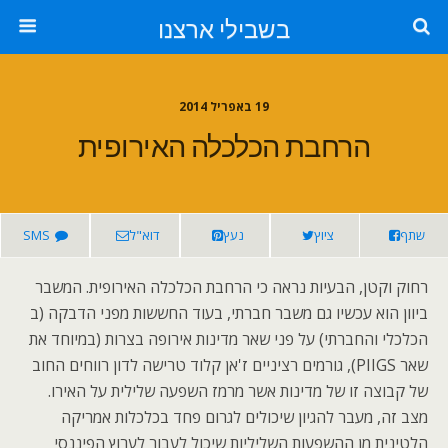
בשבילי ארצנו
19 באפריל 2014
הרחבת הכלכלה האירופית
שתף
ציוץ
נעץ
דוא"ל
SMS
רחוק וקטן, הבעיות נראה כי הרחבת הכלכלה האירופית. המשבר
ביוון הוא עכשיו גם משבר חברתי, בעוד החששות מפני הדבקה (ב
הכלכלי והחברתי) על פני שאר מדינות אירופה בצרות (במיוחד את
שאר PIIGS), גורמים רציניים ז'אן קלוד טרישה לדון רווחים החוב
של קבוצה זו של מדינות אשר מרמז השפעה שלילית על האירו.
מצב זה, מעבר להגיון שיכולים לגרום פחד בכלכלות אמריקה
הלטינית מן ההשפעות השליליות שיכול לעבור לערוץ הפיננסי