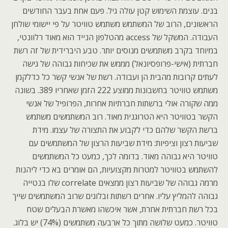
בנים. עוצמת השימוש קטן עולה גיל. פעם אחת בעבר החודשים
הראשונים, הרוב של המשתמש משתמש טוויטר על פי יישומי שולחן
העבודה. המשקל של access מהטלפון הנייד הוא מאוד רלוונטי,
במיוחד בקרב משתמשים מנוסים יותר. טבע היברידית של זה רשת
חברתית (אישי-פרופסיונאל) מממש את שכיחות גבוהה של גישה
לעתים קרובות מהבית הן ועבודה. רשת של אנשי קשר כל כדלקמן
משתמש טוויטר בחשבונות ממוצע 222 הזמן שאחריו 389. בשונה
ממה שקורה אולי ברשתות חברתיות אחרות, הפרופיל של אנשי
הקשר בטוויטר היא הטרוגנית מאוד. רוב המשתמשים משתמש
ברשת הקשר שלהם כדי לקבוע את התצורה של עצמו. מידת
שביעות רצון וציפיות: מידת שביעות הרצון של המשתמשים עם
טוויטר היא גבוהה מאוד. בדומה לכך, כמעט כל המשתמשים
להשתמש בטוויטר למטרות מקצועיות, הם אומרים בא כדי ליהנות
מרמה גבוהה של שביעות רצון ממצאים correlate שלו בנטייה
גבוהה להמליץ עליו. אחרים רשתות ובלוגים שרוב המשתמשים שייך
בכל רשת חברתית אחרת, אשר איכשהו מאשרת הבעלים שטח
טוויטר. כמעט שלושה מתוך כל ארבעה משתמשים (74%) יש בלוג.