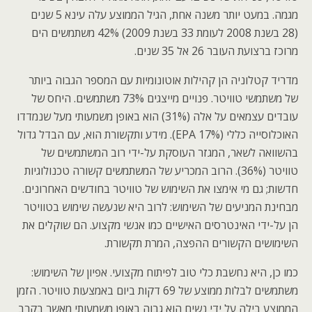
מגמה. במעט יותר משנה אחת, הגיל הממוצע עלה עינא 5 שנים
(28 בשנת 2008 לעומת 33 בשנת 2009) 42% משתמשים הים
מרוכז ברצועת העובר 26 אל 35 שנים.
מדריד קטלוניה הן קהילות אוטונומיות עם המספר הגבוה ביותר
של משתמשי טוויטר. פנויים מייצגים 73% משתמשים. היחס של
עובדים עצמאים על אלה (31%) הוא באופן משמעותי מעל שנמדדו
האוכלוסייה כללי (17% EPA). מידע ותקשורת הוא, עם הבדל גדול
בהשוואה לשאר, המגזר העוסקת על-ידי רוב המשתמשים של
טוויטר (36%). הרוב המכריע של המשתמשים קשורה טכנולוגיות
חדשות; גם מי אימצו את השימוש של טוויטר בחודשים האחרונים.
מבחינת המניעים של השימוש: לרוב היא שנעשה שימוש בטוויטר
הן על-ידי האינטרסים האישיים כמו אנשי מקצוע. הם שוקלים את
השימושים הקשורים ההפצה, המרת תקשורת.
כמו כן, היא נחשבת כלי טוב לפיתוח מקצועי. אפיון של השימוש:
משתמשים לבלות ממוצע של 69 דקות ביום באמצעות טוויטר. הזמן
הממוצע בילה על ידי נשים הוא גבוה באופן משמעותי מאשר בקרב