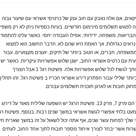
קאים, אם אלה נאבק עם חוב ענק של כרטיסי אשראי עם שיעור גבוה
 לפגוש תשלומים מינימום חודשיים. בעיות כספיות ניתן לא רק משפי
בריאות, משפחה, ידידותי, אפילו העבודה יחסי. כאשר עלינו להתמוד
 נראים כגדולות, אך האמת היא שהם לא. הדבר החשוב הוא למצוא
משפחה, חברים, או הטוב ביותר של תיקים, יועצים מקצועיים. עבור
ת עם כרטיס אשראי החוב, ישנן שלוש אפשרויות עיקריות. כאשר יש
לך עזרה ממומחה, באפשרותך לגשת לכל שלוש אפשרויות אלה. פשיטת רגל 1 אבל הצורך
ותר שלילי עבור הפתרון דירוג אשראי הכריז ב פשיטת רגל. זהו תהליך
וק חובות או לארגן תוכנית תשלומים עבורם.
שני הסוגים של פשיטת רגל הם פרק 7, פרק 13. פשיטת הרגל יש השפעה שלילית מאוד על דירוג
עט בלתי אפשרי לגשת אשראי במשך שנים רבות. בנוסף, פשיטת רג
 שלך לפחות עשר שנים, אף אתה יכול לשאול על זה במשך שארית חייו
פשרות אשר יבחר לצורך איחוד מספר חובות לתוך אחד החוב, לעתים