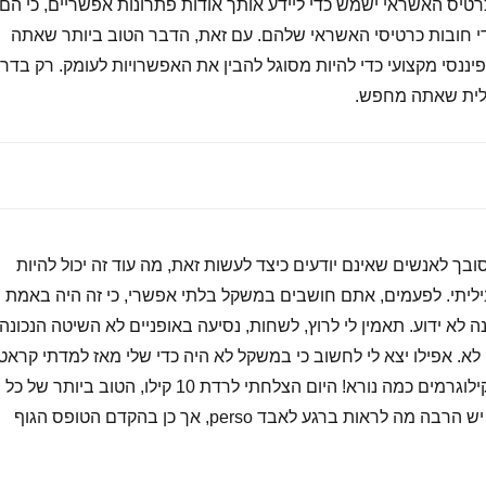
טיס האשראי ישמש כדי ליידע אותך אודות פתרונות אפשריים, כי הם
די חובות כרטיסי האשראי שלהם. עם זאת, הדבר הטוב ביותר שאתה
 פיננסי מקצועי כדי להיות מסוגל להבין את האפשרויות לעומק. רק בדר
כלית שאתה מחפש.
ת מסובך לאנשים שאינם יודעים כיצד לעשות זאת, מה עוד זה יכול להיות
יליתי. לפעמים, אתם חושבים במשקל בלתי אפשרי, כי זה היה באמת
לא ידוע. תאמין לי לרוץ, לשחות, נסיעה באופניים לא השיטה הנכונה
 לא. אפילו יצא לי לחשוב כי במשקל לא היה כדי שלי מאז למדתי קראט
פי לי לאבד שומן ו- subi 3 קילוגרמים כמה נורא! היום הצלחתי לרדת 10 קילו, הטוב ביותר של כל
גיליתי כי פעילות גופנית לא יש הרבה מה לראות ברגע לאבד perso, אך כן בהקדם הטופס הגוף