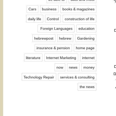
ר
Cars
business
books & magazines
daily life
Control
construction of life
Foreign Languages ​​
education
ם
hebrewpost
hebrew
Gardening
insurance & pension
home page
literature
Internet Marketing
internet
ם
now
news
money
ם
Technology Repair
services & consulting
the news