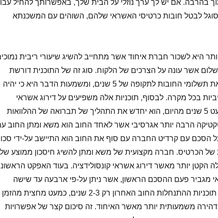
וך בהרבה. אם יש לך ערך נוזלי על הבית שלך, באפשרותך להחיל עבו
מסוגל לבטל חובות כרטיסי האשראי שלהם, השוהים עם המשכנתא
תר היא לשכור חברת איחוד אשר מתחייב להשיג שיעורי ריבית נמוכי
שלום אשר עונה על הצרכים של הלקוח. סוג זה של התוכנית דורשת
תשלום חודשי, גם מרחיב את תשלומי החובות לתקופה של 5 שנים, ומשמעות הדבר היא כי יהיה
ות בכל מקרה. לבסוף, תוכניות אלה משפיעים על דירוג אשראי
במהלך כל התהליך של כמעט 5 שנים מהיום, הוא יחדש את התהליך של תברואה של ההלוואות
תן של טקטיקה הרבה יותר אגרסיבי אשר לאחד החוב הוא משא ומתן החוב ע
ל הסכם עם קרדיט החברה עם סוף את החוב הוא התיישב על-ידי סכו
של הכרטיס. חברה מקצועית של משא ומתן להשיג חיסכון ממוצע של
בתחילה הקטן יותר מאשר דירוג אשראי קונסולידציה. בעוד האפקט הראשוני
אי מגביר פעם ההסכם הראשון, אשר ניתן על-פי ארבעה עד שישה
חודשים. בנוסף, סוג זה של תוכניות ההתנחלות החוב האחרון רק 2-3 שנים, כמעט מחצית מהזמן
 בדהירה משמעותית יותר מאשר האיחוד. זה סיכום קצר של אפשרויות