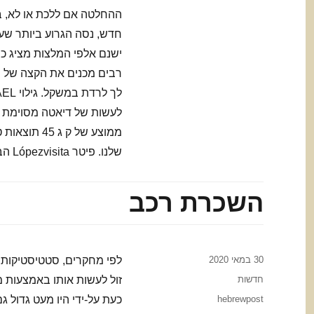
ההחלטה אם ללכת או לא, ב
חדש, נסה הגרוע ביותר שע
רבים מכנים את הקצה של הצ
שלנו. פיטר Lópezvisita הבלוג שלי לעוד טיפים כיצד לרדת במשקל: blogspot. com /
השכרת רכב
Posted
30 במאי 2020
on
Categories
חדשות
זול לעשות אותו באמצעות 
Tags
hebrewpost
כעת על-ידי היו מעט גדול 