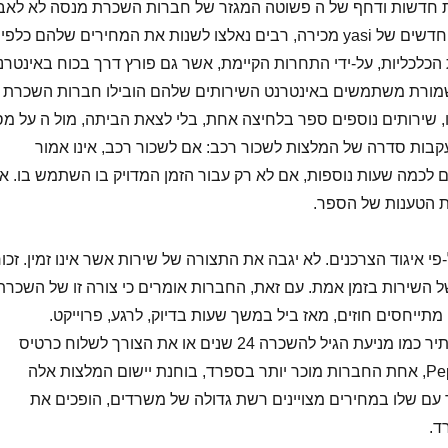
יות חדשות ודחף של ה פשוטה המגזר של חברות השכרת מנסה לא לאב
את זה היפוך ביחס ערוצים חדשים של yasi מכירה, רבים נאלצו לשנות את המחירים שלהם כלפי
הכלכליות, על-ידי התחרות הקיימת, אשר גם פורץ דרך בכוח באינטרנ
מורת משתמשים באינטרנט השירותים שלהם הובילו חברות השכרת
, שירותים נוספים ספר בלחיצה אחת, בלי לצאת הביתה, מול ה על מ
קבות סדרה של המלצות לשכור רכב: אם לשכור רכב, אינו אמור
 לכמה שעות נוספות, אם לא רק עבור הזמן המדויק בו השתמש בו. א
 הטענות של הספר.
-פי איגוד הצרכנים. לא יגבה את התצורה של שירות אשר אינו זמין. זכור
של השירות בזמן אמת. עם זאת, החברות אומרים כי צורה זו של השכרת
מתייחסים חוזים, מאז ביל במשך שעות בדיוק, לרגע, פרוייקט.
פרקטיקות לא סדיר ולא להתיר כמו מניעת הגיל להשכרה 24 שנים או את הצורך לשלוח כרטיס
אשראי מראש. PepeCar.com, אחת החברות מוכר יותר בספרד, בוחנת יישום המלצות אלה
עם שלו במחירים מצויינים רשת גדולה של משרדים, הופכים את
ד.