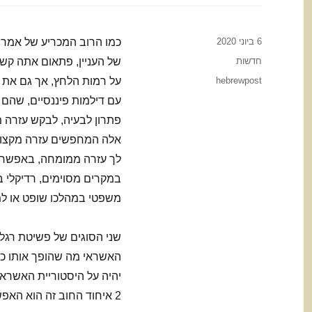
Posted
6 ביוני 2020
כמו הרוב המכריע של אמרי
on
Categories
חדשות
של העניין, פתאום אתה קשה
Tags
hebrewpost
על רמות הלחץ, אך גם את ה
עם דילמות פיננסיים, שהם
פתרון לבעיה, לבקש עזרה מ
אלה המחפשים עזרה מקצועי
במקרים מסוימים, רדיקלי בי
משפטי במהלכו שופט או למח
האשראי מה שהופך אותו כמ
יהיה על היסטוריית האשראי
2 איחוד החוב זה הוא הא