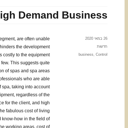
igh Demand Business
Posted
26 במאי 2020
segment, are often unable
on
Categories
חדשות
t hinders the development
Tags
s costly to the equipment
business
,
Control
y few. This suggests quite
tion of spas and spa areas
professionals who are able
 spa, taking into account
uipment, regardless of the
ce for the client, and high
e fabulous cost of living
know-how in the field of
he working areas, cost of