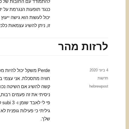
להתמודד עם החובות של כר
כנגד תופעות הנגרמת על י
יכול לעשות הוא גישה ייעוץ
זו, ניתן להשיג עצמאות כל
לרזות מהר
Posted
4 ביוני 2020
Perde משקל יכול להיו
on
Categories
חדשות
חוויה מתסכלת. אני עצמי ב
Tags
hebrewpost
קשה להשיג אם השיטה נכונה 
ניסיתי את זה פעמים רבות,
שלך.