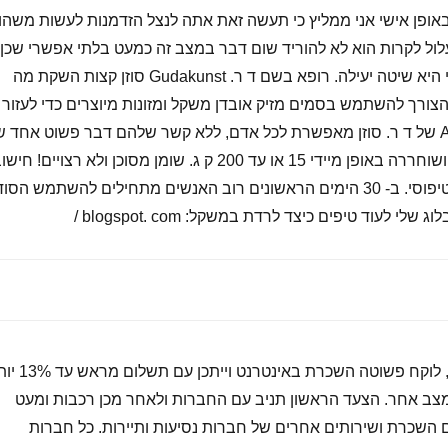
אופן אישי אני ממליץ כי תעשה זאת אתה לנצל הזדמנות לעשות משהו
לול לקרות הוא לא להוריד שום דבר במצב זה כמעט בלתי אפשרי שכן
ישנם אלפי המלצות מציג כי היא שיטה יעילה. רופא בשם ד ר. Gudakunst סוזן קצות השקת מה
ורך להשתמש בסמים מזיק אובדן משקל ומזונות מיוצרים כדי לעזור
לך לרדת במשקל. גילוי AEL של ד ר. סוזן מאפשרת לכל אדם, ללא קשר שלהם דבר פשוט אחד 
לעשות של דיאטה מסוימת ושוחררה באופן מיידי 15 או עד 200 ק ג. שומן מסוכן ולא רצויים! חיש
ממוצע של ק ג 45 תוצאות טיפוסי. ב- 30 הימים הראשונים רוב האנשים מתחילים להשתמש הסו
לפי מחקרים, סטטיסטיקות, לוקח פשוטה השכרת באינטרנט 
מצב אחר. הצעד הראשון תניב עם החברות ולאחר מכן רכבות ומעט
גם השכרת ושירותים אחרים של חברות נסיעות ותיירות. כל חברות