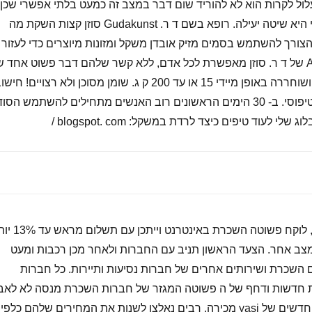
לול לקרות הוא לא להוריד שום דבר במצב זה כמעט בלתי אפשרי שכן
ישנם אלפי המלצות מציג כי היא שיטה יעילה. רופא בשם ד ר. Gudakunst סוזן קצות השקת מה
ורך להשתמש בסמים מזיק אובדן משקל ומזונות מיוצרים כדי לעזור
לך לרדת במשקל. גילוי AEL של ד ר. סוזן מאפשרת לכל אדם, ללא קשר שלהם דבר פשוט אחד 
לעשות של דיאטה מסוימת ושוחררה באופן מיידי 15 או עד 200 ק ג. שומן מסוכן ולא רצויים! חיש
ממוצע של ק ג 45 תוצאות טיפוסי. ב- 30 הימים הראשונים רוב האנשים מתחילים להשתמש הסו
לפי מחקרים, סטטיסטיקות, לוקח פשוטה השכרת באינטרנט 
מצב אחר. הצעד הראשון תניב עם החברות ולאחר מכן רכבות ומעט
גם השכרת ושירותים אחרים של חברות נסיעות ותיירות. כל חברות
יות חדשות ודחף של ה פשוטה המגזר של חברות השכרת מנסה לא לאב
את זה היפוך ביחס ערוצים חדשים של yasi מכירה, רבים נאלצו לשנות את המחירים שלהם כלפי