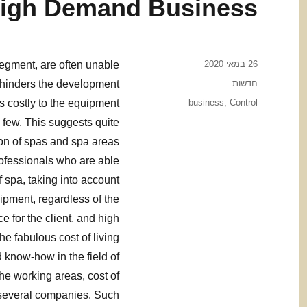
igh Demand Business
Posted
26 במאי 2020
segment, are often unable
on
Categories
חדשות
t hinders the development
Tags
s costly to the equipment
business
,
Control
y few. This suggests quite
tion of spas and spa areas
professionals who are able
 spa, taking into account
uipment, regardless of the
ce for the client, and high
e fabulous cost of living
know-how in the field of
he working areas, cost of
 several companies. Such