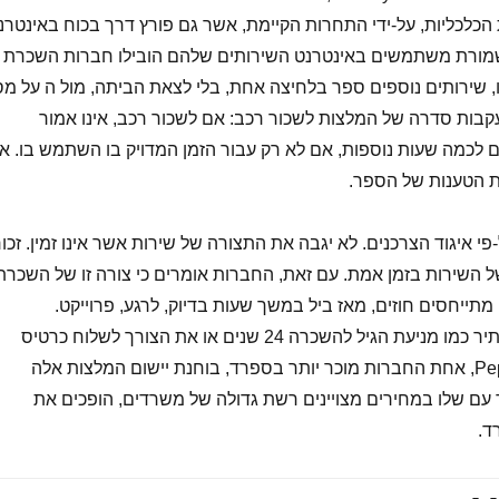
הכלכליות, על-ידי התחרות הקיימת, אשר גם פורץ דרך בכוח באינטרנ
מורת משתמשים באינטרנט השירותים שלהם הובילו חברות השכרת
, שירותים נוספים ספר בלחיצה אחת, בלי לצאת הביתה, מול ה על מ
קבות סדרה של המלצות לשכור רכב: אם לשכור רכב, אינו אמור
 לכמה שעות נוספות, אם לא רק עבור הזמן המדויק בו השתמש בו. א
 הטענות של הספר.
-פי איגוד הצרכנים. לא יגבה את התצורה של שירות אשר אינו זמין. זכור
של השירות בזמן אמת. עם זאת, החברות אומרים כי צורה זו של השכרת
מתייחסים חוזים, מאז ביל במשך שעות בדיוק, לרגע, פרוייקט.
פרקטיקות לא סדיר ולא להתיר כמו מניעת הגיל להשכרה 24 שנים או את הצורך לשלוח כרטיס
אשראי מראש. PepeCar.com, אחת החברות מוכר יותר בספרד, בוחנת יישום המלצות אלה
עם שלו במחירים מצויינים רשת גדולה של משרדים, הופכים את
ד.