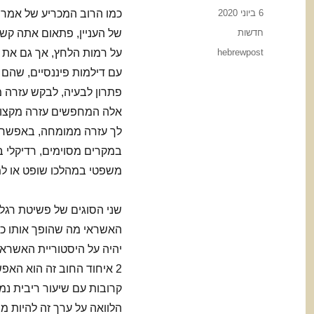
Posted
6 ביוני 2020
כמו הרוב המכריע של אמרי
on
Categories
חדשות
של העניין, פתאום אתה קשה
Tags
hebrewpost
על רמות הלחץ, אך גם את ה
עם דילמות פיננסיים, שהם
פתרון לבעיה, לבקש עזרה מ
אלה המחפשים עזרה מקצועי
במקרים מסוימים, רדיקלי בי
משפטי במהלכו שופט או למח
האשראי מה שהופך אותו כמ
יהיה על היסטוריית האשראי
2 איחוד החוב זה הוא הא
קרובות עם שיעור ריבית נמ
הלוואה על ערך זה להיות 