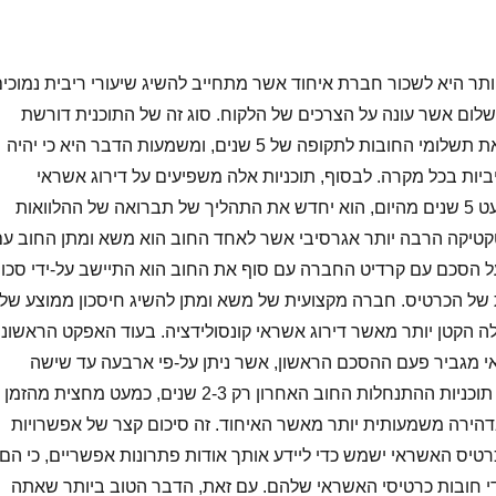
תר היא לשכור חברת איחוד אשר מתחייב להשיג שיעורי ריבית נמוכי
שלום אשר עונה על הצרכים של הלקוח. סוג זה של התוכנית דורשת
תשלום חודשי, גם מרחיב את תשלומי החובות לתקופה של 5 שנים, ומשמעות הדבר היא כי יהיה
ות בכל מקרה. לבסוף, תוכניות אלה משפיעים על דירוג אשראי
במהלך כל התהליך של כמעט 5 שנים מהיום, הוא יחדש את התהליך של תברואה של ההלוואות
תן של טקטיקה הרבה יותר אגרסיבי אשר לאחד החוב הוא משא ומתן החוב ע
ל הסכם עם קרדיט החברה עם סוף את החוב הוא התיישב על-ידי סכו
של הכרטיס. חברה מקצועית של משא ומתן להשיג חיסכון ממוצע של
בתחילה הקטן יותר מאשר דירוג אשראי קונסולידציה. בעוד האפקט הראשוני
אי מגביר פעם ההסכם הראשון, אשר ניתן על-פי ארבעה עד שישה
חודשים. בנוסף, סוג זה של תוכניות ההתנחלות החוב האחרון רק 2-3 שנים, כמעט מחצית מהזמן
 בדהירה משמעותית יותר מאשר האיחוד. זה סיכום קצר של אפשרויות
טיס האשראי ישמש כדי ליידע אותך אודות פתרונות אפשריים, כי הם
די חובות כרטיסי האשראי שלהם. עם זאת, הדבר הטוב ביותר שאתה