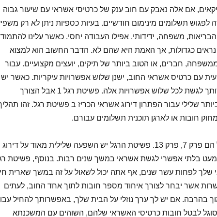
קאים, אם אלה נאבק עם חוב ענק של כרטיסי אשראי עם שיעור גבוה
 לפגוש תשלומים מינימום חודשיים. בעיות כספיות ניתן לא רק משפי
בריאות, משפחה, ידידותי, אפילו העבודה יחסי. כאשר עלינו להתמוד
 נראים כגדולות, אך האמת היא שהם לא. הדבר החשוב הוא למצוא
משפחה, חברים, או הטוב ביותר של תיקים, יועצים מקצועיים. עבור
ת עם כרטיס אשראי החוב, ישנן שלוש אפשרויות עיקריות. כאשר יש
לך עזרה ממומחה, באפשרותך לגשת לכל שלוש אפשרויות אלה. פשיטת רגל 1 אבל הצורך
ותר שלילי עבור הפתרון דירוג אשראי הכריז ב פשיטת רגל. זהו תהליך
וק חובות או לארגן תוכנית תשלומים עבורם.
שני הסוגים של פשיטת רגל הם פרק 7, פרק 13. פשיטת הרגל יש השפעה שלילית מאוד על דירוג
עט בלתי אפשרי לגשת אשראי במשך שנים רבות. בנוסף, פשיטת רג
 שלך לפחות עשר שנים, אף אתה יכול לשאול על זה במשך שארית חייו
פשרות אשר יבחר לצורך איחוד מספר חובות לתוך אחד החוב, לעתים
וך בהרבה. אם יש לך ערך נוזלי על הבית שלך, באפשרותך להחיל עבו
מסוגל לבטל חובות כרטיסי האשראי שלהם, השוהים עם המשכנתא