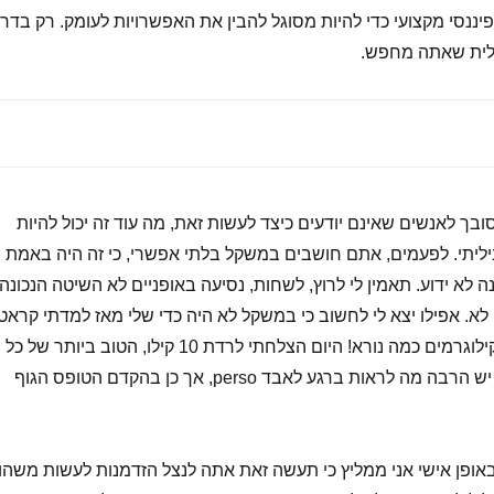
 פיננסי מקצועי כדי להיות מסוגל להבין את האפשרויות לעומק. רק בדר
כלית שאתה מחפש.
ת מסובך לאנשים שאינם יודעים כיצד לעשות זאת, מה עוד זה יכול להיות
יליתי. לפעמים, אתם חושבים במשקל בלתי אפשרי, כי זה היה באמת
לא ידוע. תאמין לי לרוץ, לשחות, נסיעה באופניים לא השיטה הנכונה
 לא. אפילו יצא לי לחשוב כי במשקל לא היה כדי שלי מאז למדתי קראט
פי לי לאבד שומן ו- subi 3 קילוגרמים כמה נורא! היום הצלחתי לרדת 10 קילו, הטוב ביותר של כל
גיליתי כי פעילות גופנית לא יש הרבה מה לראות ברגע לאבד perso, אך כן בהקדם הטופס הגוף
אופן אישי אני ממליץ כי תעשה זאת אתה לנצל הזדמנות לעשות משהו