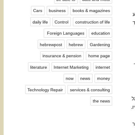
Cars
business
books & magazines
ע
daily life
Control
construction of life
ד
Foreign Languages ​​
education
hebrewpost
hebrew
Gardening
insurance & pension
home page
literature
Internet Marketing
internet
now
news
money
Technology Repair
services & consulting
ל
the news
.
ר