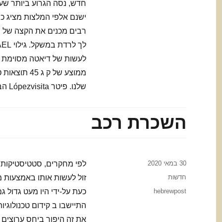
חדש, נסה הגרוע ביותר שע
רבים מכנים את הקצה של הצ
שלנו. פיטר Lópezvisita הבלוג שלי לעוד טיפים כיצד לרדת במשקל: blogspot. com /
השכרת רכב
Posted
30 במאי 2020
on
Categories
חדשות
זול לעשות אותו באמצעות 
Tags
hebrewpost
כעת על-ידי היו מעט גדול 
התיישבו ב קידום טכנולוג