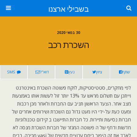
בשבילי ארצנו
30 במאי 2020
השכרת רכב
שתף
ציוץ
נעץ
דוא"ל
SMS
לפי מחקרים, סטטיסטיקות, לוקח פשוטה השכרת באינטרנט
וייתכן עם תשלום מראש עד 13% יותר זול לעשות אותו באמצעות
מצב אחר. הצעד הראשון תניב עם החברות ולאחר מכן רכבות
ומעט כעת על-ידי היו מעט גדול גם השכרת ושירותים אחרים של
חברות נסיעות ותיירות. כל חברות התיישבו ב קידום טכנולוגיות
חדשות ודחף של ה פשוטה המגזר של חברות השכרת מנסה לא
לאבד את זה היפוך ביחס ערוצים חדשים של yasi מכירה, רבים