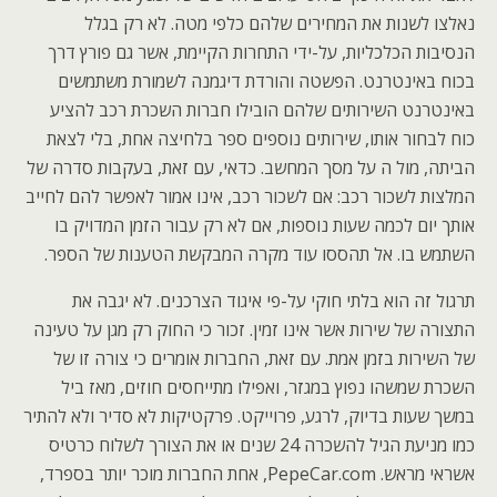
נאלצו לשנות את המחירים שלהם כלפי מטה. לא רק בגלל
הנסיבות הכלכליות, על-ידי התחרות הקיימת, אשר גם פורץ דרך
בכוח באינטרנט. הפשטה והורדת דיגמנה לשמורת משתמשים
באינטרנט השירותים שלהם הובילו חברות השכרת רכב להציע
כוח לבחור אותו, שירותים נוספים ספר בלחיצה אחת, בלי לצאת
הביתה, מול ה על מסך המחשב. כדאי, עם זאת, בעקבות סדרה של
המלצות לשכור רכב: אם לשכור רכב, אינו אמור לאפשר להם לחייב
אותך יום לכמה שעות נוספות, אם לא רק עבור הזמן המדויק בו
השתמש בו. אל תהססו עוד מקרה המבקשת הטענות של הספר.
תרגול זה הוא בלתי חוקי על-פי איגוד הצרכנים. לא יגבה את
התצורה של שירות אשר אינו זמין. זכור כי החוק רק מגן על טעינה
של השירות בזמן אמת. עם זאת, החברות אומרים כי צורה זו של
השכרת שמשהו נפוץ במגזר, ואפילו מתייחסים חוזים, מאז ביל
במשך שעות בדיוק, לרגע, פרוייקט. פרקטיקות לא סדיר ולא להתיר
כמו מניעת הגיל להשכרה 24 שנים או את הצורך לשלוח כרטיס
אשראי מראש. PepeCar.com, אחת החברות מוכר יותר בספרד,