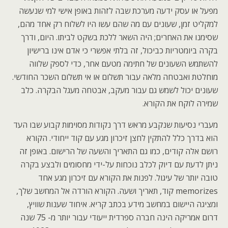
מפעל או עסק ידעה מערכת שבה לזהות באופן אישי למי שנעשה
למקליט זמן, שעונים עם מה שהם עשו היו לשלוח רק אחד מהם,
שסימנו את האחרים; היה השאר ללכת בשקט לביתו. היום, ודרך
בקרה ביומטריות כביכול, זה בלתי אפשרי כי אדם אינו ברישיון
להשתמש השעונים של חתימה מטעם אחר, כדי לספק שלווה
מוחלטת ואבטחה מלאה עבור תשלום או אי תשלום השכר החודשי.
שעונים יכול לשמש גם עבור מעקב, אבטחה מעגל הבקרה. כלב
שמירה לוקח את הקורא.
מעברי נסיעות שנקבע מראש דרך נקודות מסוימות קבוע שבו העד
הוא בדרך כלל להתקין לחצן זיכרון מגע עם קוד ייחודי. הקורא
רושם אלה קודים, כמו גם התאריך והשעה של הרישום. באופן זה
ניתן לדעת עם דיוק לכלב נוכחות על-ידי מחסומים ולבצע בקרה
טובה יותר של עיגול. לפנות את הקורא עם זיכרון מגע אחד
memorizes קוד, תאריך ושעה. הקורא הורדה אל המחשב שלך,
ומציגה היישום במחשב מידע בכתב קריא. איחוד שענות שוויץ,
דרום אמריקה הינה חברה ספרדית ייעודי עבור יותר מ- 75 שנה