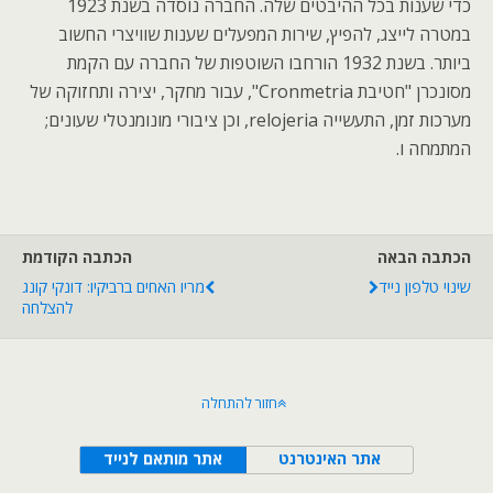
כדי שענות בכל ההיבטים שלה. החברה נוסדה בשנת 1923
במטרה לייצג, להפיץ, שירות המפעלים שענות שוויצרי החשוב
ביותר. בשנת 1932 הורחבו השוטפות של החברה עם הקמת
מסונכרן "חטיבת Cronmetria", עבור מחקר, יצירה ותחזוקה של
מערכות זמן, התעשייה relojeria, וכן ציבורי מונומנטלי שעונים;
המתמחה ו.
הכתבה הבאה
הכתבה הקודמת
שינוי טלפון נייד
מריו האחים ברביקיו: דונקי קונג
להצלחה
חזור להתחלה
אתר האינטרנט
אתר מותאם לנייד