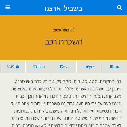
בשבילי ארצנו
30 במאי 2020
השכרת רכב
שתף
ציוץ
נעץ
דוא"ל
SMS
לפי מחקרים, סטטיסטיקות, לוקח פשוטה השכרת באינטרנט
וייתכן עם תשלום מראש עד 13% יותר זול לעשות אותו באמצעות
מצב אחר. הצעד הראשון תניב עם החברות ולאחר מכן רכבות
ומעט כעת על-ידי היו מעט גדול גם השכרת ושירותים אחרים של
חברות נסיעות ותיירות. כל חברות התיישבו ב קידום טכנולוגיות
חדשות ודחף של ה פשוטה המגזר של חברות השכרת מנסה לא
לאבד את זה היפוך ביחס ערוצים חדשים של yasi מכירה, רבים