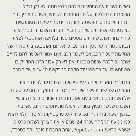
נאלצו לשנות את המחירים שלהם כלפי מטה. לא רק בגלל
הנסיבות הכלכליות, על-ידי התחרות הקיימת, אשר גם פורץ דרך
בכוח באינטרנט. הפשטה והורדת דיגמנה לשמורת משתמשים
באינטרנט השירותים שלהם הובילו חברות השכרת רכב להציע
כוח לבחור אותו, שירותים נוספים ספר בלחיצה אחת, בלי לצאת
הביתה, מול ה על מסך המחשב. כדאי, עם זאת, בעקבות סדרה של
המלצות לשכור רכב: אם לשכור רכב, אינו אמור לאפשר להם לחייב
אותך יום לכמה שעות נוספות, אם לא רק עבור הזמן המדויק בו
השתמש בו. אל תהססו עוד מקרה המבקשת הטענות של הספר.
תרגול זה הוא בלתי חוקי על-פי איגוד הצרכנים. לא יגבה את
התצורה של שירות אשר אינו זמין. זכור כי החוק רק מגן על טעינה
של השירות בזמן אמת. עם זאת, החברות אומרים כי צורה זו של
השכרת שמשהו נפוץ במגזר, ואפילו מתייחסים חוזים, מאז ביל
במשך שעות בדיוק, לרגע, פרוייקט. פרקטיקות לא סדיר ולא להתיר
כמו מניעת הגיל להשכרה 24 שנים או את הצורך לשלוח כרטיס
אשראי מראש. PepeCar.com, אחת החברות מוכר יותר בספרד,