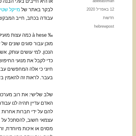
Author
abeeastman
או היא חייבים בעלי הבנה 
Posted
12 באפריל 2020
לבקר באתר של
מייקל שטי
on
Categories
חדשות
עבודה בכתב, חייב המבקש 
Tags
hebrewpost
‰ à hese כמה עצו
מוכן עבור סוגים שונים של 
הנכון. למי עושים עותק, אש
כדי לקבל את מנועי החיפוש
חיוני כי אלה המחפשים עבו
בעבר. לראות זה להאמין ב
שלב שלישי: את רוב מערכות
האדם עדיין תהיה לנו עבודה
להם על ידי חברות אחרות 
עצמאי חשוב, להסתכל על מ
מסוים או איכות מיוחדת, ז