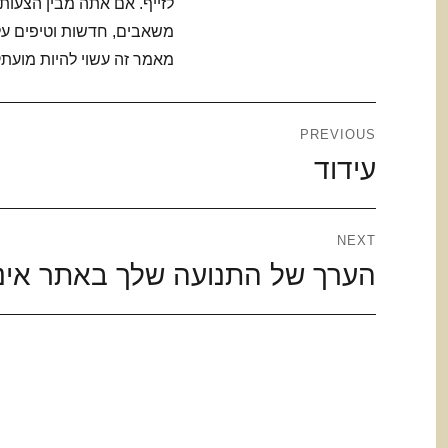
לזייף. אם אתה מבין הצעות
מאמר זה עשוי להיות מועתק
ניווט
PREVIOUS
Previous
עידוד
post:
NEXT
Next
הערך של התנועה שלך באתר אינ
post: