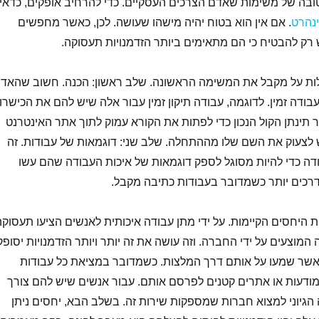
טובה של משימות שאדם הצרכים העסקיים. כדי להרחיב אופקים, כדאי
ינהרט
. אם אין הוא בטוח יהיה מישהו שעושה. לכן, כאשר מחפשים
רק להבטיח כי הם מתאימים ביותר הזדמנויות תעסוקה.
ת מועילות על מקבל את המשימה הראשונה. שלב ראשון: הכנה. חשוב שהאד
עבודה זמין. לדוגמה, עבודה תיקון זמין עבור אלה שיש להם את הכישרון
ר תינתן הקול הנכון כדי לפתות את הקורא עמוק לתוך אתר האינטרנט
 לצעוק את השם שלו מההתחלה. שלב שני: דוגמאות של עבודות. זה
דה כדי להיות מסוגל לספק דוגמאות של איכות העבודה שהם עשו
דרכים יותר כשמדובר בעבודות כתיבה מקבל.
 היחסים הקיימות. על ידי מתן עבודה איכותית לאנשים הציעו תעסוקה
 המוצעים על ידי החברה. וזה עושה את זה יותר ויותר הזדמנויות יסופק
אשר שמעו על אותם דרך המלצות. כשמדובר במציאת כל עבודות
ודעות או אתרים קטנים לפרסם אותם. עבור אנשים שיש להם צורך
ה הגיוני למצוא חברות שמספקות שירות זה. בשלב הבא, יחסים ניתן