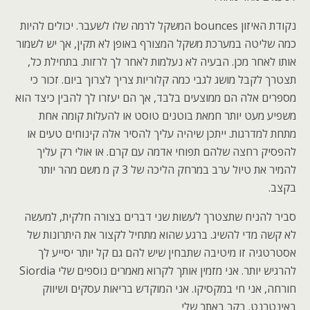
נקודת האיזון bounces המשקל לרמה שלו לשעבר. יכולים להיות
כמה שליטה במערכת משקל המצורף באופן לא תקין, אך יש לשמור
אותו לאחר מכן. הבעיה לא נעלמות לאחר לך לרזות. בתחילת כל,
תצטרך לקבל מושג לגבי כמה קלוריות צריך לצרוך ביום. זכור כי
מספרים אלה הם ממוצעים בלבד, אך הם יעזרו לך להבין כיצד הוא
משפיע מעט יותר חמאת בוטנים טוסט או להעלות קומה אחת
מתחת למדרגות. ייתכן שיהיה עליך להסיר אלה קינוחים טעים או
להפסיק רחצה שלהם תפוחי אדמה עם קרם. או אולי רק עליך
להמיר את טיול ערב במרחק הליכה של 3 ק מ משם מהר יותר
בקצב.
סביר להניח שתצטרך לעשות שני דברים בצורה חלקית, למעשה
לא קשה מדי להשיג. ברגע שהוא מתחיל לקצור את היתרונות של
אסטרטגיה זו מיטיבה שתבחין שיש להם גם קל יותר יסייע לך
להרגיש יותר. אני מזמין אותך לקרוא מאמרים נוספים שלי Siordia
חורחה, אני חי במקסיקו. אני המוקדש בריאות עסקים ושיווק
באינטרנט. בקר באתר שלי