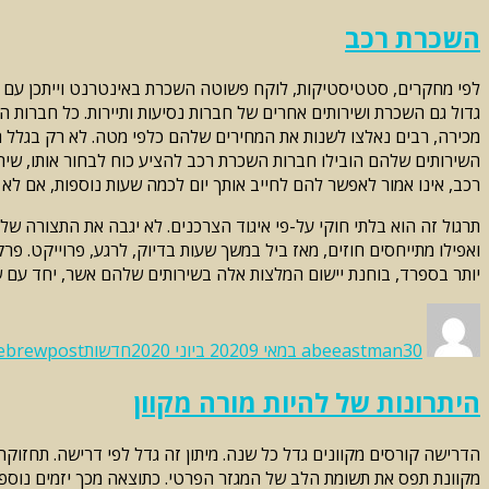
השכרת רכב
מכירה, רבים נאלצו לשנות את המחירים שלהם כלפי מטה. לא רק בגלל 
השירותים שלהם הובילו חברות השכרת רכב להציע כוח לבחור אותו, שיר
רכב, אינו אמור לאפשר להם לחייב אותך יום לכמה שעות נוספות, אם ל
תרגול זה הוא בלתי חוקי על-פי איגוד הצרכנים. לא יגבה את התצורה של 
יותר בספרד, בוחנת יישום המלצות אלה בשירותים שלהם אשר, יחד עם ש
Categories
Tags
Posted
Author
on
30 במאי 2020
abeeastman
9 ביוני 2020
חדשות
ebrewpost
היתרונות של להיות מורה מקוון
הדרישה קורסים מקוונים גדל כל שנה. מיתון זה גדל לפי דרישה. תחזוקה
מקוונת תפס את תשומת הלב של המגזר הפרטי. כתוצאה מכך יזמים נוספים