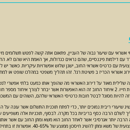
שראי עם שיעור גבוה של העניין, פתאום אתה קשה לפגוש תשלומים מינימ
ודד עם דילמות פיננסיים, שהם נראים כגדולות, אך האמת היא שהם לא. 
צועית עם כרטיס אשראי החוב, ישנן שלוש אפשרויות עיקריות. כאשר יש 
פרק 7, פרק 13. פשיטת הרגל יש השפעה שלילית מאוד על דירוג האשראי מה שהופך אותו כמע
האשראי שלך לפחות עשר שנים, אף אתה יכול לשאול על זה במשך שארית חייו. 2 איחוד החוב זה הוא ה
 זה להיות מסוגל לבטל חובות כרטיסי האשראי שלהם, השוהים עם המשכנת
ג שיעורי ריבית נמוכים יותר, כדי לפתח תוכנית התשלום אשר עונה על ה
וואות פעילות. 3. משא ומתן של טקטיקה הרבה יותר אגרסיבי אשר לאחד החוב הוא משא ומתן
התיישב על-ידי סכום אחד פחות היתרה הנוכ