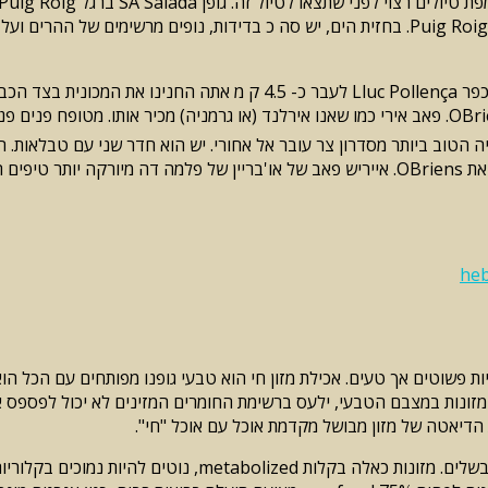
התלול מן הכביש בין Lluc לבין Pollença, לטייל יותר או פחות שווה כדי Puig Roig. בחזית הים, י
מפה מפורטת הכרחית! (ZB. מפת טיולים Kompass מיורקה.) מאחורי הכפר c Pollença
לאורך אחד 200 מ' של השדרה מאורה אנטוני מול הקתדרלה. מימין נמצאת OBriens. אייריש פאב של
he
ת במצבם הטבעי, ילעס ברשימת החומרים המזינים לא יכול לפספס את הירקו
 הדיאטה של מזון מבושל מקדמת אוכל עם אוכל "חי".
החומרים המזינים אלה מכילים כמות גדולה יותר סיבים אשר יא