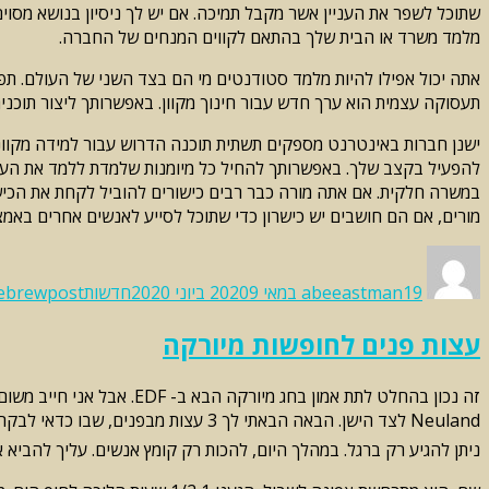
שתוכל לשפר את העניין אשר מקבל תמיכה. אם יש לך ניסיון בנושא מסוי
מלמד משרד או הבית שלך בהתאם לקווים המנחים של החברה.
אתה יכול אפילו להיות מלמד סטודנטים מי הם בצד השני של העולם. תפק
תעסוקה עצמית הוא ערך חדש עבור חינוך מקוון. באפשרותך ליצור תוכנית
ישנן חברות באינטרנט מספקים תשתית תוכנה הדרוש עבור למידה מקוונת 
להפעיל בקצב שלך. באפשרותך להחיל כל מיומנות שלמדת ללמד את העסק ה
במשרה חלקית. אם אתה מורה כבר רבים כישורים להוביל לקחת את הכישו
מורים, אם הם חושבים יש כישרון כדי שתוכל לסייע לאנשים אחרים באמ
Categories
Tags
Posted
Author
on
19 במאי 2020
abeeastman
9 ביוני 2020
חדשות
ebrewpost
עצות פנים לחופשות מיורקה
זה נכון בהחלט לתת אמון ב
ניתן להגיע רק ברגל. במהלך היום, להכות רק קומץ אנשים. עליך להביא את כל ש