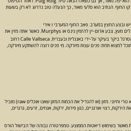
שם, היא מתרחשת צפונה לשביל, הגענו 1 1/2 שעות הליכה לחוף הים. מפת טיולים רצוי לפני שתצאו לטיול זה. גופן SA Salada ברגל Puig Roig הוא יפה מאוד, אך גם כשאלו הנאה טיול Puig Roig. לאחר הטיפוס
ש סה כ בדידות, נופים מרשימים של ההרים ועל קו החוף. הנתיב הוא סלעי מאוד, כך הנעלה טוב נדרש. לא רק בשעות
Llu לעבר כ- 4.5 ק מ אתה החנינו את המכונית בצד הכביש ובצע החצץ במערב. פאב החוף המערבי ו אירי
Tramuntanagebirge פלמה דה מיורקה בלב Las Palmas הוא OBriens. פאב אירי כמו שאנו אירלנד (או גרמניה) מכיר אותו. מטופח פנים פנלים מעץ, צבע אדום-יין להזמין גינס או Murphys. כאשר אתה מזין את
המסעדה, אתה עומד פחות או יותר ישירות המונה. מי בנוחות put out היה הטוב ביותר מסדרון צר עובר אל אחורי. יש הוא חדר שני עם טבלאות. הסרגל ביקר בעיקר על-ידי באנגלית ובעברית. Calle Vallseca רחוב
 או'בריין של פלמה דה מיורקה יותר טיפים תוכל למצוא תחת: פנים עצות מיורקה. מי פנים רוצה להשתקע מיורקה,
היתרונות של מזון נרחב מוכחת, סוג זה של מתכונים מהמטבח יכולים להיות פשוטים אך טעים. אכילת מזון חי הוא טבעי גופנו מפותחים עם הכל הוא טרי וחיוני. מזון (או להגדיל את הכמות המזון שאנו אוכלים raw) מוביל
ת, רצוי אורגניים, כגון פירות, ירקות, אגוזים, זרעים, גרגרים,
בדו אם מבשלים. מזונות כאלה בקלות metabolized, נוטים להיות נמוכים בקלוריות מאשר בשימוש דיאטות הממוצע. טמפרטורה גבוהה של הבישול הורס