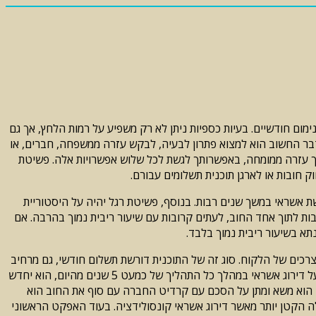
ום חודשיים. בעיות כספיות ניתן לא רק משפיע על רמות הלחץ, אך גם
הדבר החשוב הוא למצוא פתרון לבעיה, לבקש עזרה ממשפחה, חברים, או
לך עזרה ממומחה, באפשרותך לגשת לכל שלוש אפשרויות אלה. פשיטת
ט בלתי אפשרי לגשת אשראי במשך שנים רבות. בנוסף, פשיטת רגל יהיה על היסטוריית
אפשרות אשר יבחר לצורך איחוד מספר חובות לתוך אחד החוב, לעתים קרובות עם שיעור ריבית נמוך בהרבה. אם
א בשיעור ריבית נמוך בלבד.
צרכים של הלקוח. סוג זה של התוכנית דורשת תשלום חודשי, גם מרחיב
את תשלומי החובות לתקופה של 5 שנים, ומשמעות הדבר היא כי יהיה עליך לשלם הרבה כסף בריביות בכל מקרה. לבסוף, תוכניות אלה משפיעים על דירוג אשראי במהלך כל התהליך של כמעט 5 שנים מהיום, הוא יחדש
 החוב עם אשר אותו הוא משא ומתן על הסכם עם קרדיט החברה עם סוף את החוב הוא
חית של הכרטיס. חברה מקצועית של משא ומתן להשיג חיסכון ממוצע של 40-65%. אפשרות זו בתחילה הקטן יותר מאשר דירוג אשראי קונסולידציה. בעוד האפקט הראשוני