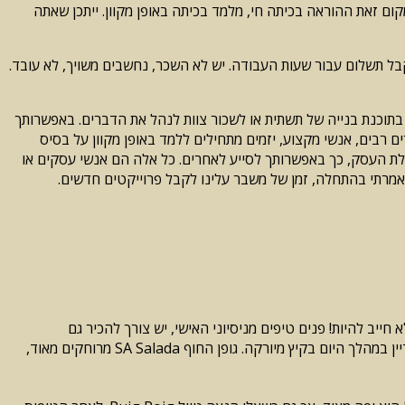
ום זאת ההוראה בכיתה חי, מלמד בכיתה באופן מקוון. ייתכן שאתה
בל תשלום עבור שעות העבודה. יש לא השכר, נחשבים משויך, לא עובד.
 בתוכנת בנייה של תשתית או לשכור צוות לנהל את הדברים. באפשרותך
 רבים, אנשי מקצוע, יזמים מתחילים ללמד באופן מקוון על בסיס
לת העסק, כך באפשרותך לסייע לאחרים. כל אלה הם אנשי עסקים או
אמרתי בהתחלה, זמן של משבר עלינו לקבל פרוייקטים חדשים.
ו שוב? לא, זה לא חייב להיות! פנים טיפים מניסיוני האישי, יש צורך להכיר גם
Neuland לצד הישן. הבאה הבאתי לך 3 עצות מבפנים, שבו כדאי לבקר: החוף הבודד בצפון־מזרח הזקוקים הדממה היא המקום. גם זה נמצא עדיין במהלך היום בקיץ מיורקה. גופן החוף SA Salada מרוחקים מאוד,