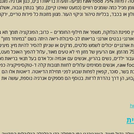
אנזימים המסייעים לעיכול, ספיגת מזון, הקטנת הערך התזונתי שלה. דיאטה לפחות 75%
ן מכיל כמה שומנים רוויים (כמעט שאינו קיים), נמוך בנתרן וגבוה, אשלגן,
נות חיים, מיצים raw, יכול לשמש לניקוי קולון או בכבד, בכליות טיהור וניקוי העור. מגוון מזונות
ן ספיגת הגלוקוז, משפר את חילוף החומרים – כרוב; הפונקציה תומך תא 
טוב יורה רך אורגני נבטים אורגני בריאותו לב-סיבולת-ריאה היתה בשם "במיוחד מ
אורגניים יכולים לשמש סלטים, מרקים או שניתן להסיר להיות מיץ. מיצים 
בור ילדים, נשים בהריון, אנשים עם אנמיה וכל אדם בעל תנאי בריאות מסו
לשאול רופא או רוקח שלך אם אתה לוקח תרופות. מאז עבודות דיאטות raw food, אנשים מסוימים עלולי
ת בשר, סוכר, קפאין לפחות שבוע לפני תחילת הדיאטה. דיאטות אלו הם 
h
ת
שלה גדול מאוד. האינטרנט נתן התחלה כדי הכלכלה הגלובלית החדשה, היכ