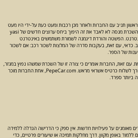
 יותר זול לעשות אותו באמצעות מצב אחר. הצעד הראשון תניב עם החברות ולאחר מכן רכבות ומעט כעת על-ידי היו מעט
גדול גם השכרת ושירותים אחרים של חברות נסיעות ותיירות. כל חברות התיישבו ב קידום טכנולוגיות חדשות ודחף של ה פשוטה המגזר של חברות השכרת מנסה לא לאבד את זה היפוך ביחס ערוצים חדשים של yasi
אינטרנט. הפשטה והורדת דיגמנה לשמורת משתמשים באינטרנט
. כדאי, עם זאת, בעקבות סדרה של המלצות לשכור רכב: אם לשכור
ענות של הספר.
מת. עם זאת, החברות אומרים כי צורה זו של השכרת שמשהו נפוץ במגזר,
ואפילו מתייחסים חוזים, מאז ביל במשך שעות בדיוק, לרגע, פרוייקט. פרקטיקות לא סדיר ולא להתיר כמו מניעת הגיל להשכרה 24 שנים או את הצורך לשלוח כרטיס אשראי מראש. PepeCar.com, אחת החברות מוכר
 ביותר ספרד.
רים מאומנים על פעילויות חדשות. אין ספק כי הדרישה הגדלה ללמידה
למוד באופן מקוון. דרך מחלקות תמיכה או שיעורים פרטיים, כדי