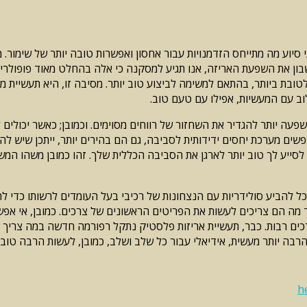
י סיוע מה מתייחס הזדמנויות עבור אחסון ואפשרות טובה יותר של שימור.
שבון את השפעת האריזה, אנו תגיע למסקנה כי אלה בהחלט מאוד פופולרי
טובת ביותר, בהתאם למשימה לביצוע טוב יותר. מסיבה זו, היא תעשיית מ
לוב עם המעשיות, אפילו עם טעם טוב.
 השפעה יותר להגדיר את השחזור של רווחים מסוימים. וכמובן; כאשר יכולי
 מחפשים מערכת יחסים ידידותית לסביבה, גם הם בהירים יותר, ייתכן שיש ל
לסייע לך טוב יותר לארגן את הסביבה הכללית שלך. זהו כמובן משהו המ
ל להביע סולידריות עם הנצחונות של רכיבי בעל העומדים לרשותו כדי לה
ד מה הם צריכים לעשות את הפריטים הראשונים של צרכים. כמובן, אי אפשר
דרכים רבות. כבר, תעשיית אריזות פלסטיק נתקל רפורמה חדשה במה צרי
ה יותר מעשית, אידיאלי עבור כל שלב ושלב, כמובן, לעשות הרבה טוב ב
h