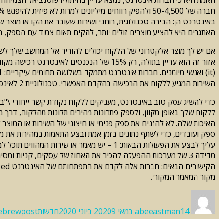
באינטרנט הן: הבירה טכנולוגית, רוחני ושירות שעובר את הקו או מוצר ש
האתגרים היא להציע מוצרים זולים יותר, להקים תאום צמוד עם הספק, ה
אם יש לך מוצר אלקטרוני של הלקוח יכולים להוריד אל המחשב שלך לשם
אזור זה הוא עדיין בתולה, רק 15% של הנכנ
השירות המגיע ללקוח את הרכישה בהקדם האפשרי. טכנולוגיית 2 לאינפורמטיקה (TI): הן מערכות אלקטרוניות לניהול לקוחות הספקים ואופן הפעולה הפנימי. 3 מנגנוני הזיהוי של לקוחות וספקים ברחבי העולם.
כדי להשיג עסק טוב באינטרנט, מעניקים ללקוח נקודת קשר ייחודי \"בא
ללקוח שלך באופן מקוון, ולספק פתרונות מהירים תלונות מהלקוח, דרך 
האיכות שלה. לא להזניח את ספק פנימי או חיצוני של השירות או המוצר 
ספק ועובדים, כדי לשתף נתונים בזמן אמת ובצע התאמות במהירות את מ
מקור המאמר המקורי.
Categories
Tags
Posted
Author
on
14 במאי 2020
abeeastman
9 ביוני 2020
חדשות
ebrewpost