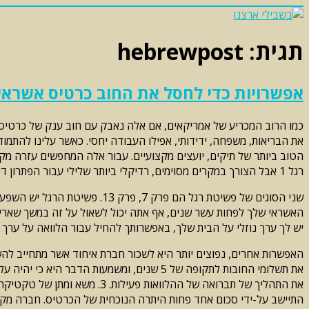
Skip
to
content
תגית:
hebrewpost
אפשרויות כדי לחסל את החוב כרטיס אשראי
כמו הרוב המכריע של אמריקאים, אם אלה נאבק עם חוב ענק של כרטיסי א
את הבריאות, משפחה, ידידותי, אפילו העבודה יחסי. כאשר עלינו להתמ
הטוב ביותר של תיקים, יועצים מקצועיים. עבור אלה המחפשים עזרה מק
רגל 1 אבל הצורך במקרים מסוימים, רדיקלי ביותר שלילי עבור הפתרון דירוג אשראי הכריז ב פשיטת רגל. זהו תהליך משפטי במהלכו שופט או למחוק חובות או לארגן תוכנית תשלומים עבורם.
שני הסוגים של פשיטת רגל הם 
יש לך ערך נוזלי על הבית שלך, באפשרותך להחיל עבור הלוואה על ערך
האפשרות אחרים, נפוצים יותר היא לשכור חברת איחוד אשר מתחייב להשי
את התהליך של תברואה של ההל