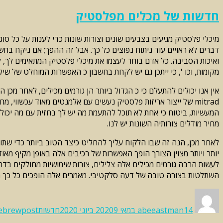
חדשות של מכלים מפלסטיק
מיכלי פלסטיק מגיעים בצבעים שונים וצורות שונות כדי לענות על כל סוג
דברים לא ראויים עוד ניתוח נפוצים כל כך. אבל זה ההפך; אם ניקח בח
ואיכות הסביבה. כל אדם בוחר לעצמו את מיכלי פלסטיק המתאימים לך, ל
מקומות, וכו ', כי ייתכן גם יש לקחת בחשבון כ האפשרות המוחלט של שי
אין אנו יכולים להתעלם כי כ הגדול ביותר הן גורמים מכילים, לאחר מכן
mitrad של ייצור אריזות פלסטיק נעשים עם אלמנטים מאוד עכשווי,
המעשיות, ביטוח כי אחת לא תוכל להתעמת מה יש לך בחזית עם מה יכול 
מחיר מודלים צורותיה השונות יש לנו.
לאחר מכן, הנה זה שבו הלקוח עליך להחליט כיצד הטוב ביותר כדי שתוכ
יותר ויותר מצוין הצורך הופך האפשרות של רכיבים אלה באופן מקיף מאו
לעשות הרבה גורמים מכילים אלה צלילים, צורות שימושיות מחולקים ב
השתלטות בצורה טובה של דעה סלקטיבי. מאמרים אלה הופכים כל כך הרב
Categories
Tags
Posted
Author
on
14 במאי 2020
abeeastman
9 ביוני 2020
חדשות
ebrewpost