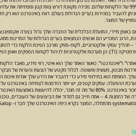
ניתן להעביר במהירות בערים הגדולות בעולם. רווח באינטרנט הוא רק חלק
מפיץ של המוצר.
 באופן מיידי, התועלת הכלכלית של החברה שלך גדול בצורה אקספוננצי
סים לאינטרנט רכישה מקוונת, הרוב המכריע הם אנשים הנמצאים בערים הגדולות של המ
(it) ואנשי מיומנים. חברות אינטרנט מתמקד בשלושה תחומים עיקריים: 1 – תהליך עסקי אלקטרוניים, לקוח-ס
תר\" \"אינטרנט\". כאשר האתר שלך הוא איטי, רווי מידע, מאבד הלקוח 
מדרגות מבטון, מעשית ופשוטה. לכלול מקטע של הצעות והערות של מבקרי
שלך. המפתח הוא בחילופי מידע כדי להגביר את הידע שלך אודות איכות המו
ערכת ההפעלה. עסקים קטנים, יש יותר הזדמנות לצמיחה באינטרנט על-יד
מדידה 3 של מערכות ההפעלה להכיר את האחוז של עסקים, קניות ומסירה של הזמנות. 4 – אתה חייב
h