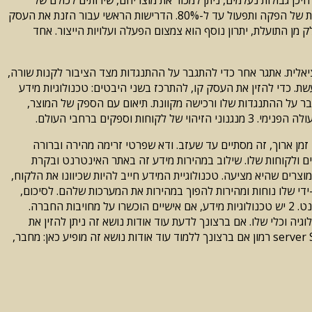
חברה של 50-4,500 ולהפיק רווחים מיליונים למרות לא פיזית להיפגש 99% של הלקוחות שלהם. מכירה מקוונת דורש צוות קטן ומפחיתה את עלויות של הפקה ותפעול עד ל-80%. הדרישות הראשי עבור הזנת את העסק
 מן התועלת, יתרון נוסף הוא צמצום הפעלה ועלויות הייצור. אחד
אלית. אתגר אחר כדי להתגבר על ההתנגדות מצד הציבור לקנות שורה,
דינות מתועשת. כדי להזין את העסק קו, להתרכז בשני היבטים: טכנולוגיות מידע
פק: מורכב הפיכת הלקוח כדי להתגבר על ההתנגדות שלו ורכישה מקוונת. תיאום עם הספק של המוצר,
זמן ארוך, זה מסתיים עד שעזב. ודא שפרטי זרימה מהירה וברורה
ם ולקוחות שלו. שילוב במהירות מידע זה באתר האינטרנט ובקרת
צרים שהיא מציעה. טכנולוגיית המידע חייב להיות שכיוונו את הלקוח,
י שלו נוחות ומהירות להפוך במהירות את המערכות שלהם. לסיכום,
עליך לבצע את הפעולות הבאות: 1 – יש מאמר או שירות המהווים תוכל למכור באינטרנט. 80% של מה זה מוכר, יכולה להיעשות באמצעות האינטרנט. 2 יש טכנולוגיות מידע, אם אישיים הוכשרו על מחויבות החברה.
 גם למדוד את הביצועים של העובדים, טכנולוגיה וכלי שלו. אם ברצונך לדעת עוד אודות נושא זה ניתן להזין את
הקישורים הבאים: חברות אלה לקדם את התפתחותם של האינטרנט systematized מהתחלה, המוצר נקרא כיפה האינטרנט שלך חבר ו- server Salop רמון אם ברצונך ללמוד עוד אודות נושא זה מופיע כאן: מחבר,