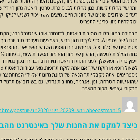
יותר של מחלות קשות, כגון מחלות לב, סוכרת, סרטן. דיאטה מזון חי דל שומ
רעלים. שילובים שונים של מזו
יכול להיות מזון פריטי התפריט.
הבחירה במזון תלויה הסיבות דיאטות, לדוגמה:-אורז אינטגרל נבט; מקטי
הגדול של ויטמין A, כדי לקדם חזון בריא, באמצעות מערכת 
פיגמנטים של כלורופיל, אנזימים, הם תוספת הטבעי האידיאלי. התפרצויות 
ייעוץ כדי הרופא שלך לפני התחלת דיאטה מיוחדת. דבר זה נכון במיוחד ע
מספר ימים. אתה מקבל יותר הנאה של תזונת מזונות על-ידי הפחתת צריכ
המקורי עצמאי, מקור המאמר.
Categories
Tags
Posted
Author
on
15 במאי 2020
abeeastman
9 ביוני 2020
חדשות
ebrewpost
כיצד למקם את החנות שלך באינטרנט מהבי
האמת היא כי חברות אינטרנט, נמצא עדיין בחיתוליו פוטנציאל הצמיחה 