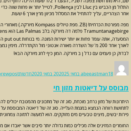
אחר הצהריים, עליך להתחיל את המסלול מכיוון מרץ אורך 6 שעות.
לבדוק כן פעמים עם נדל ן ב מיורקה. המון כיף לחג מיורקה הבא!
Categories
Tags
Posted
Author
on
18 במאי 2020
abeeastman
25 במאי 2020
חדשות
brewpost
מבוסס על דיאטות מזון חי
לתחושת רווחה הנמצא במגמת העלייה. סוג זה של דיאטה המבוססת על מזונו
פירות יבשים, מיצים טבעיים מים מזוקקים. הוא למעשה לתזונה צמחונית