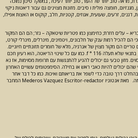
 raw food מציעה תועלת בריאות רבים, כגון אנרגיה מוגברת, מראה טוב יותר של העור, טוב יותר לעיכול, במשקל סיכון נמוכה
 מגנזיום, חומצה פולית ו סיבים. מזונות מצוינים גם עבור דיאטות ניקוי
 כל פירות טריים, ירקות, דגנים, זרעים, שעועית, אגוזים, קטניות, חלב, קוקוס או האצות אפילו,
בריא – עלים חזרת; כחימצון כמו פטריות שיטאקה – גזר; הם הם המקור
זון" כי הם להכיל רמות ענק של חלבונים, ויטמינים, מינרלים, מינרלי קורט,
טריים הם מקור מצוין של אנרגיה, מלא של חומרים תזונתיים חיוניים.
כמה המלצות למעשה, הרעיון של מזון הוא מזון מסעדות raw, ב פחות 75% מהזמן. אם הרעיון של מזון חי לא טעים מאוד, עלול להפוך האוכל מעט, בתנאי שלא תעלה 116 ° f. כמו עם כל שינוי הדיאטה, הוא רעיון חכם
ים. מזון טבעי גם יכולים להגיע להתנגשות עם תרופות מסוימות, אז נא
ם לחוות תגובות קלה ד-טוקסיפיקציה כפי שהם יכולים להיות כאבי ראש או בחילה. הסימפטומים עשויים האחרון
בהחלט דרך טובה כדי לשפר את בריאותם ואיכות. כמו כל דבר אחר
שהוא שווה הטרחה, זמן, אנרגיה, מחויבות נדרש. גם בשילוב עם תרגול קבוע, הן דרך נהדרת לרזות. בנוסף הם מספקים אנרגיה נוספת, עושה את זה. מאת אנטוניו Mederos Vazquez Escritor-redactor המחבר
ן גבולות נעלמים, ניתן למכור את מוצריהם, שירותים לכולם של