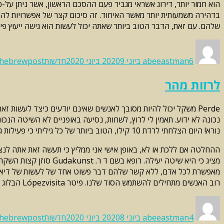
בדהירה משמעותית יותר מאשר האיחוד. זה סיכום קצר של אפשרויות להת
שלהם. עם זאת, הדבר הטוב ביותר שאתה יכול לעשות הוא גישה ייעוץ פינ
Categories
Tags
Posted
Author
on
6 ביוני 2020
abeeastman
9 ביוני 2020
חדשות
hebrewpost
לרזות מהר
Perde משקל יכול להיות מסובך לאנשים שאינם יודעים כיצד לעשות
נורא! היום הצלחתי לרדת 10 קילו, הטוב ביותר של כל גיליתי כי פעילות גופנית לא יש הרבה מה לראות ברגע לאבד perso, אך כן בהקדם הטופס הגוף שלך.
ההחלטה אם ללכת או לא, באופן אישי אני ממליץ כי תעשה זאת אתה לנצ
רוב האנשים מתחילים להשתמש הסוד שלנו. פיטר Lópezvisita הבלוג שלי לעוד טיפים כיצד לרדת במשקל: blogspot. com /
Categories
Tags
Posted
Author
on
4 ביוני 2020
abeeastman
8 ביוני 2020
חדשות
hebrewpost