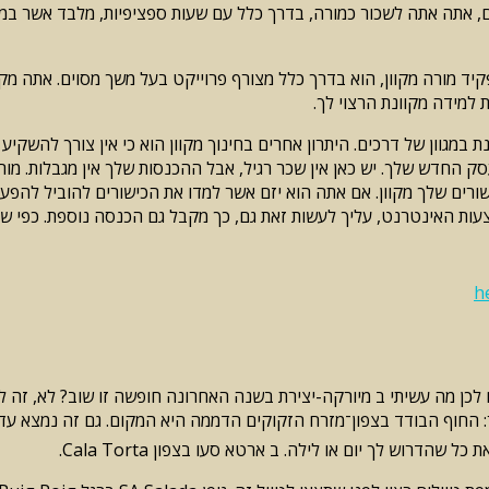
ם, אתה אתה לשכור כמורה, בדרך כלל עם שעות ספציפיות, מלבד אשר במק
יד מורה מקוון, הוא בדרך כלל מצורף פרוייקט בעל משך מסוים. אתה מק
 למידה מקוונת הרצוי לך.
במגוון של דרכים. היתרון אחרים בחינוך מקוון הוא כי אין צורך להשקיע
חדש שלך. יש כאן אין שכר רגיל, אבל ההכנסות שלך אין מגבלות. מורים
רים שלך מקוון. אם אתה הוא יזם אשר למדו את הכישורים להוביל להפע
צעות האינטרנט, עליך לעשות זאת גם, כך מקבל גם הכנסה נוספת. כפי ש
h
חג מיורקה הבא ב- EDF. אבל אני חייב משום לכן מה עשיתי ב מיורקה-יצירת בשנה האחרונה חופשה ז
הדרוש לך יום או לילה. ב ארטא סעו בצפון Cala Torta.