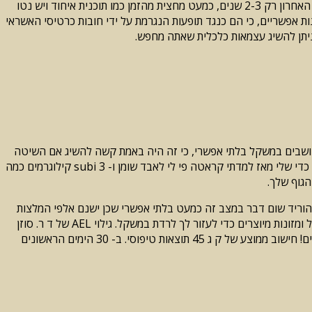
הוא חמור יותר, דירוג אשראי מגביר פעם ההסכם הראשון, אשר ניתן על-פי ארבעה עד שישה חודשים. בנוסף, סוג זה של תוכניות ההתנחלות החוב האחרון רק 2-3 שנים, כמעט מחצית מהזמן כמו תוכנית איחוד ויש נטו
 אפשריים, כי הם כנגד תופעות הנגרמת על ידי חובות כרטיסי האשראי
 ניתן להשיג עצמאות כלכלית שאתה מחפש.
אתם חושבים במשקל בלתי אפשרי, כי זה היה באמת קשה להשיג אם השיטה
נכונה לא ידוע. תאמין לי לרוץ, לשחות, נסיעה באופניים לא השיטה הנכונה ניסיתי את זה פעמים רבות, לא. אפילו יצא לי לחשוב כי במשקל לא היה כדי שלי מאז למדתי קראטה פי לי לאבד שומן ו- subi 3 קילוגרמים כמה
הוריד שום דבר במצב זה כמעט בלתי אפשרי שכן ישנם אלפי המלצות
מציג כי היא שיטה יעילה. רופא בשם ד ר. Gudakunst סוזן קצות השקת מה רבים מכנים את הקצה של הצורך להשתמש בסמים מזיק אובדן משקל ומזונות מיוצרים כדי לעזור לך לרדת במשקל. גילוי AEL של ד ר. סוזן
מאפשרת לכל אדם, ללא קשר שלהם דבר פשוט אחד של לעשות של דיאטה מסוימת ושוחררה באופן מיידי 15 או עד 200 ק ג. שומן מסוכן ולא רצויים! חישוב ממוצע של ק ג 45 תוצאות טיפוסי. ב- 30 הימים הראשונים