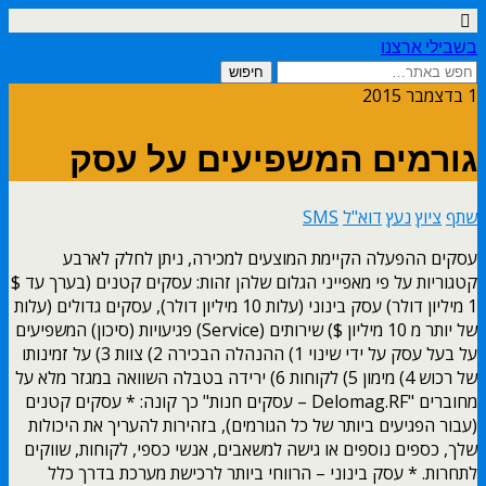
בשבילי ארצנו
1 בדצמבר 2015
גורמים המשפיעים על עסק
שתף
ציוץ
נעץ
דוא"ל
SMS
עסקים ההפעלה הקיימת המוצעים למכירה, ניתן לחלק לארבע
קטגוריות על פי מאפייני הגלום שלהן זהות: עסקים קטנים (בערך עד $
1 מיליון דולר) עסק בינוני (עלות 10 מיליון דולר), עסקים גדולים (עלות
של יותר מ 10 מיליון $) שירותים (Service) פגיעויות (סיכון) המשפיעים
על בעל עסק על ידי שינוי 1) ההנהלה הבכירה 2) צוות 3) על זמינותו
של רכוש 4) מימון 5) לקוחות 6) ירידה בטבלה השוואה במגזר מלא על
מחוברים "Delomag.RF – עסקים חנות" כך קונה: * עסקים קטנים
(עבור הפגיעים ביותר של כל הגורמים), בזהירות להעריך את היכולות
שלך, כספים נוספים או גישה למשאבים, אנשי כספי, לקוחות, שווקים
לתחרות. * עסק בינוני – הרווחי ביותר לרכישת מערכת בדרך כלל