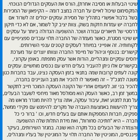
שינוי הבעלות או מסיבה אחרת), הורס את העסקים הגדולים הנוכחי.
המקסימום שיכול לאיים על חברה במצב דומה – הקיפאון של המכירות
בשל בלבול אפשרי בתהליך של מסירת. עסקים יכולים זה לשרוד אם
לחברה יש עמדות חזקות בשוק. צוות יציב קל לשמור, אם לא כדי תיקון
דרסטי של תיאורים עבודה ושכר. ההשפעה הגדולה ביותר על עסקים
יש שינוי מסגרת, כאשר מעמדה של החברה תלוי עובדים ספציפיים עם
לקוחותיה. זה אופייני במיוחד לעסקים קטנים ענפי השירותים.
קישורים: בנוסף וניהול של מייסד החברה וצוותו יוצרים עוד מערכת
יחסים עסקיים ומנהליים, הודות אשר עסק מתפתח. באופן עקרוני,
בקישורים אלו ניתן להעביר בעלים חדש עם נכסים מוחשיים. עסקים
קונה לעתים קרובות שמה בתנאי בזמן העסקה נציגו, עבד בחברות כגון
משנה למנכ"ל – זה מאפשר לו להכיר את מצב העניינים בחברה,
להכיר בני זוג. לפעמים אחרי של הקונה העסקה המוכר חייב לתקשר
במשך זמן רב, כאשר העסק הוא מסולסל מאוד מיחסי לשעבר הבעלים,
על מנת למנוע זאת, עיבוד עסקה, אתה צריך להיות מוגדר מראש מה
צריך להיעשות באמצעות העברה של מקרים: להיפגש עם פקידי ממשל,
ספקים, חברות המספקות אותם עם בעלים חדש, וכו ' ברור כי כל
חברה – היא "חתיכה סחורות", ואת מידת התלות שלה ההשפעה
והצמדה של הבעלים בכל מקרה הוא שונה. במגזר השירותים, בעיקר
פיננסיים, המוניטין של החברה תלוי על המוניטין של בעליו ומנהלים,