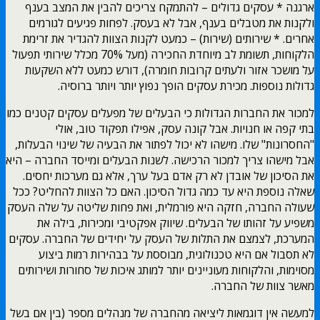
ארגנה * עסקים גדולים – להתמקח צריכים להבין את המצב בענף
ולקנות את מטבלים בענף, אבל לא בעסק. לפחות פגיעים לגורמים
אחרים. * שירותים (שירות) – כמעט לקנות הצוות להגדיר את זרימת
הלקוחות, תשומת לב מיוחדת החכירה (מעל 70% מכלל שירותי תפעול
על מושכר אזור ולעתים קרובות חומרה), דורש כמעט ללא השקעות
גדולות נוספות. מכירת עסקים הופך נפוץ יותר ויותר ברוסיה.
למכור את החברות הגדולות כי הבעלים של מפעלים עסקים קטנים כמו
בתי קפה או חנויות. אבל קונה עסק, אפילו תפקוד טוב, אולי
"החסרונות" שלו. מישהו לא יכול לפתור את הבעיה של שינוי הבעלות,
אבל מישהו צריך למכור הרכישה. לשנות הבעלים ומייסד החברה – היא
את הסיכון של אובדן לא רק אדם בעל ערך, אלא גם מערכות יחסים.
שאלה נוספת היא עד כמה גדול הסיכון. האם כל הצוות להחליט? ככל
שעולה החברה, חזקה היא פורמלית, ואת פחות שליטה על שלה העסק
משפיע על זהותו של הבעלים. שיווק אפקטיבי ומכירות, בילה את
המערכת, לצמצם את התלות של העסק על יחידים של החברה. עסקים
לא תסבול אם היא טכנולוגית, מבוססת על בבהירות רמות ביצוע
מסוימות, והלקוחות מעוניינים יותר למותג איכות של סחורות ושירותים
מאשר צוות של החברה.
למעשה אין דוגמאות ליציאה מהחברה של מנהלים מספר (בין אם בשל