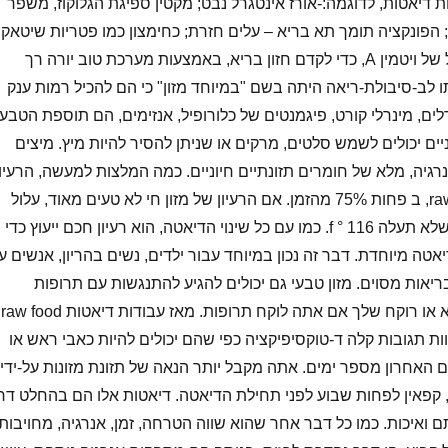
 דיאטות, לדוגמה:-אורז אינטגרל נבט; מקטין ספיגת הגלוקוז, משפר
 הפונקציה תומך תא בריא – עלים חזרת; כחימצון כמו פטריות שיטאק
– גזר; הם הם המקור הגדול של ויטמין A, כדי לקדם חזון בריא, באמצעות מערכת טוב יורה רך
תו לב-סיבולת-ריאה היתה בשם "במיוחד מזון" כי הם להכיל רמות ענק
רלים, מינרלי קורט, פיגמנטים של כלורופיל, אנזימים, הם תוספת הטבעי
יים יכולים לשמש סלטים, מרקים או שניתן להסיר להיות מיץ. מיצים
רגיה, מלא של חומרים תזונתיים חיוניים. כמה המלצות למעשה, הרעיון
של מזון הוא מזון מסעדות raw, ב פחות 75% מהזמן. אם הרעיון של מזון חי לא טעים מאוד, עלול
להפוך האוכל מעט, בתנאי שלא תעלה 116 ° f. כמו עם כל שינוי הדיאטה, הוא רעיון חכם ייעוץ כדי
טה מיוחדת. דבר זה נכון במיוחד עבור ילדים, נשים בהריון, אנשים ע
יאות מסוים. מזון טבעי גם יכולים להגיע להתנגשות עם תרופות
מסוימות, אז נא לשאול רופא או ר
ות תגובות קלה ד-טוקסיפיקציה כפי שהם יכולים להיות כאבי ראש או
 האחרון מספר ימים. אתה מקבל יותר הנאה של תזונת מזונות על-ידי
קפאין לפחות שבוע לפני תחילת הדיאטה. דיאטות אלו הם בהחלט דר
 ואיכות. כמו כל דבר אחר שהוא שווה הטרחה, זמן, אנרגיה, מחויבות