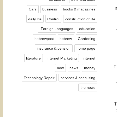
ה
Cars
business
books & magazines
daily life
Control
construction of life
Foreign Languages ​​
education
hebrewpost
hebrew
Gardening
insurance & pension
home page
literature
Internet Marketing
internet
ם
now
news
money
Technology Repair
services & consulting
וקח שלך אם אתה לוקח תרופות. מאז עבודות דיאטות raw food,
the news
ך