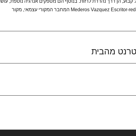
 קבוע, הן דרך נהדרת לרזות. בנוסף הם מספקים אנרגיה נוספת, עוש
את זה. מאת אנטוניו Mederos Vazquez Escritor-redactor המחבר המקורי עצמאי, מקור
טרנט מהבית