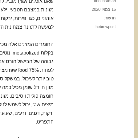
Author
abeeastman
שאנו אוכלים
Posted
15 במאי 2020
מזונות במצבם הטבעי, ילעס
on
Categories
חדשות
אורגניים, כגון פירות, ירקות
Tags
hebrewpost
למעשה לתזונה צמחונית הדי
החומרים המזינים אלה מכיל
בקלות d
גבוהה של הבישול הורס אנז
לפחות 
טוב יותר לעיכול, במשקל סי
מזון חי דל שומן מכיל כמה ש
חומצה פולית ו סיבים. מזונו
מיצים raw, יכול לשמ
ירקות, דגנים, זרעים, שעועית
התפריט.