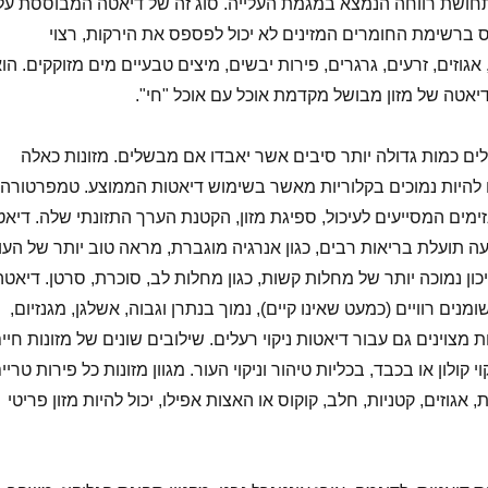
 raw) מוביל לתחושת רווחה הנמצא במגמת העלייה. סוג זה של דיאטה המבוססת על
 ברשימת החומרים המזינים לא יכול לפספס את הירקות, רצוי
, אגוזים, זרעים, גרגרים, פירות יבשים, מיצים טבעיים מים מזוקקים. הו
אטה של מזון מבושל מקדמת אוכל עם אוכל "חי".
ים כמות גדולה יותר סיבים אשר יאבדו אם מבשלים. מזונות כאלה
metabolize, נוטים להיות נמוכים בקלוריות מאשר בשימוש דיאטות הממוצע. טמפרטורה
ימים המסייעים לעיכול, ספיגת מזון, הקטנת הערך התזונתי שלה. דיאט
75% raw food מציעה תועלת בריאות רבים, כגון אנרגיה מוגברת, מראה טוב יותר של העו
כון נמוכה יותר של מחלות קשות, כגון מחלות לב, סוכרת, סרטן. דיאטה
ומנים רוויים (כמעט שאינו קיים), נמוך בנתרן וגבוה, אשלגן, מגנזיום,
ת מצוינים גם עבור דיאטות ניקוי רעלים. שילובים שונים של מזונות חיים
ש לניקוי קולון או בכבד, בכליות טיהור וניקוי העור. מגוון מזונות כל פירות טריי
, אגוזים, קטניות, חלב, קוקוס או האצות אפילו, יכול להיות מזון פריטי