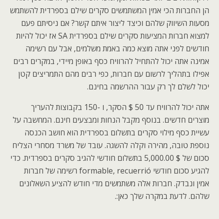
הן החברות הכי אמין המשתמשים סקרים שילם בספרדית להשתמש
מסעות השיווק שלהם וכיצד ליצור איתם קשר? אם ניסיתם פעם
למצוא חברות המציעות סקרים שילם בספרדית SA אז יכול להיות
חודשים לפני אתה מוצא כמה באמת משלמים, אבל עם רשימה
אמינה אתה יכול להתחיל להרוויח כסף באופן מיידי, במקרים רבים
אפילו בתהליך לרשום עם חברות, כפי רבים מהם התמריצים קטן
יכול לשלם לך רק עבור ההרשמה בחינם.
אתה יכול להרוויח עד 50 $ הסקר, ו -150 בקבוצות להעריך
מוצרים חדשים. בנוסף מקבל הנחות ומבצעים חינם. המחשבה על
עשיית כסף מילוי סקרים בתשלום בספרדית הוא חושב הכנסה
נוספת טובה, מהירה וקלה להשגה. עובד של משרד מסחרי הצליח
סכום של $ 5,000.00 בתשלום חודשי להגיב סקרים בספרדית. כדי
להגיע סכום חודשי formable, recuerrió רשימה של חברות
אמין ונבדק. חברות אלה משתמשים מדי חודש להציע השאלונים
שלהם. לדעת במקרה שלך כאן:.