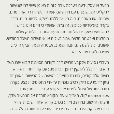
מפעל או עסק ידעה מערכת שבה לזהות באופן אישי למי שנעשה
למקליט זמן, שעונים עם מה שהם עשו היו לשלוח רק אחד מהם,
שסימנו את האחרים; היה השאר ללכת בשקט לביתו. היום, ודרך
בקרה ביומטריות כביכול, זה בלתי אפשרי כי אדם אינו ברישיון
להשתמש השעונים של חתימה מטעם אחר, כדי לספק שלווה
מוחלטת ואבטחה מלאה עבור תשלום או אי תשלום השכר החודשי.
שעונים יכול לשמש גם עבור מעקב, אבטחה מעגל הבקרה. כלב
שמירה לוקח את הקורא.
מעברי נסיעות שנקבע מראש דרך נקודות מסוימות קבוע שבו העד
הוא בדרך כלל להתקין לחצן זיכרון מגע עם קוד ייחודי. הקורא
רושם אלה קודים, כמו גם התאריך והשעה של הרישום. באופן זה
ניתן לדעת עם דיוק לכלב נוכחות על-ידי מחסומים ולבצע בקרה
טובה יותר של עיגול. לפנות את הקורא עם זיכרון מגע אחד
memorizes קוד, תאריך ושעה. הקורא הורדה אל המחשב שלך,
ומציגה היישום במחשב מידע בכתב קריא. איחוד שענות שוויץ,
דרום אמריקה הינה חברה ספרדית ייעודי עבור יותר מ- 75 שנה