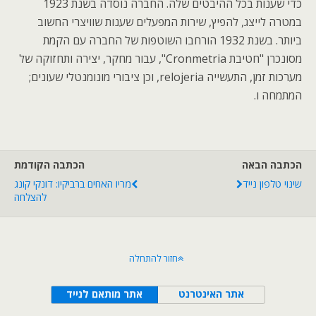
כדי שענות בכל ההיבטים שלה. החברה נוסדה בשנת 1923
במטרה לייצג, להפיץ, שירות המפעלים שענות שוויצרי החשוב
ביותר. בשנת 1932 הורחבו השוטפות של החברה עם הקמת
מסונכרן "חטיבת Cronmetria", עבור מחקר, יצירה ותחזוקה של
מערכות זמן, התעשייה relojeria, וכן ציבורי מונומנטלי שעונים;
המתמחה ו.
הכתבה הבאה
הכתבה הקודמת
שינוי טלפון נייד
מריו האחים ברביקיו: דונקי קונג
להצלחה
חזור להתחלה
אתר האינטרנט
אתר מותאם לנייד